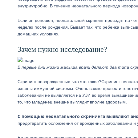
внутриутробно. В течение неонатального периода новоро
Если он доношен, неонатальный скрининг проводят на чет
неделю после рождения. Бывает так, что ребенка выписыв
домашних условиях.
Зачем нужно исследование?
В первые дни жизни малыша врачи делают два типа скри
Скрининг новорожденных: что это такое?Скрининг неонат
изъяны иммунной системы. Очень важно провести генетиче
заболеваний не выявляется на УЗИ во время вынашивания.
то, что младенец внешне выглядит вполне здоровым.
С помощью неонатального скрининга выявляют ано
предотвратить осложнения от врожденных заболеваний и 
Но генетические нарушения – это не единственное, что н