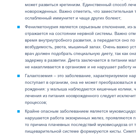
может развиться кретинизм. Единственный способ лече
новорожденных. Важно отметить, что заместительная 
ослабленный иммунитет и чаще других болеют;
Фенилкетонурия является серьезным отклонение, из-з
отражается на состоянии нервной системы. Важно отме
время внутриутробного развития, а передается оно п
возбудимость, рвота, мышиный запах. Очень важно уст
врач должен подобрать специальную диету, так как он
задержку в развитии. Диета заключается в питании м
не накапливается в организме и не нарушает работу н
Галактоземия – это заболевание, характеризуемое нар
поступает в организм, она не может преобразоваться 
рождения: у малыша наблюдаются кишечные колики, час
лечения из питания нооврожденного следует исключит
процессов;
Крайне опасным заболеванием является муковисцидоз
нарушается работа экзокринных желез, проявляются п
то причина плачевных последствий муковисцидоза от тог
пищеварительной системе формируются кисты. Симпто