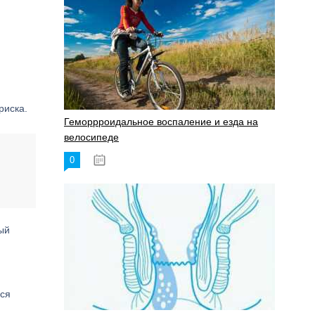
риска.
Геморрроидальное воспаление и езда на
велосипеде
0
17.11.2023
ый
ься