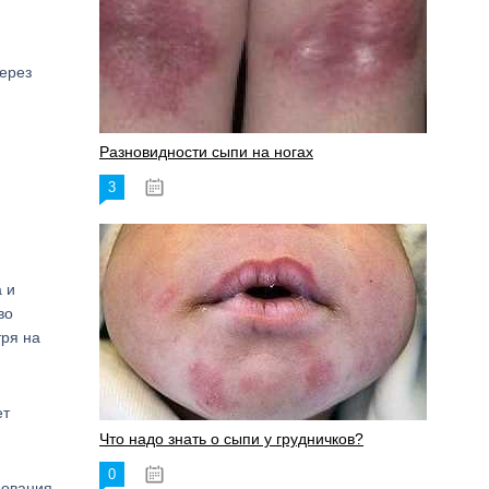
через
Разновидности сыпи на ногах
3
17.06.2023
 и
во
тря на
ет
Что надо знать о сыпи у грудничков?
0
15.06.2023
дования