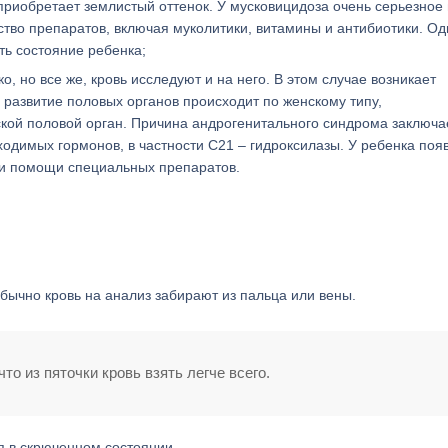
 приобретает землистый оттенок. У мусковицидоза очень серьезное 
тво препаратов, включая муколитики, витамины и антибиотики. Од
ь состояние ребенка;
 но все же, кровь исследуют и на него. В этом случае возникает
 развитие половых органов происходит по женскому типу,
ой половой орган. Причина андрогенитального синдрома заключа
одимых гормонов, в частности С21 – гидроксилазы. У ребенка поя
ри помощи специальных препаратов.
обычно кровь на анализ забирают из пальца или вены.
то из пяточки кровь взять легче всего.
 в скрюченном состоянии.