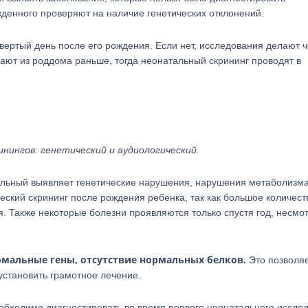
жденного проверяют на наличие генетических отклонений.
вертый день после его рождения. Если нет, исследования делают 
ают из роддома раньше, тогда неонатальный скрининг проводят в
нингов: генетический и аудиологический.
альный выявляет генетические нарушения, нарушения метаболизма
ский скрининг после рождения ребенка, так как большое количест
 Также некоторые болезни проявляются только спустя год, несмо
мальные гены, отсутствие нормальных белков.
Это позволя
установить грамотное лечение.
еобходимо диагностировать во время первого неонатального иссле