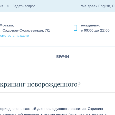
We speak English, F
ия
Задать вопрос
 Москва,
ежедневно
. Садовая-Сухаревская, 7/1
с 09:00 до 21:00
смотреть на карте
ВРАЧИ
скрининг новорожденного?
период, очень важный для последующего развития. Скрининг
и выявить заболевания, которые нельзя было диагностировать