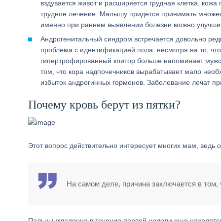
вздувается живот и расширяется грудная клетка, кожа
трудное лечение. Малышу придется принимать множес
именно при раннем выявлении болезни можно улучшит
Андрогенитальный синдром встречается довольно редко,
проблема с идентификацией пола: несмотря на то, что
гипертрофированный клитор больше напоминает мужск
том, что кора надпочечников вырабатывает мало необх
избыток андрогинных гормонов. Заболевание лечат п
Почему кровь берут из пятки?
Этот вопрос действительно интересует многих мам, ведь 
На самом деле, причина заключается в том, ч
Пальцы младенца в течение первой недели еще находятся