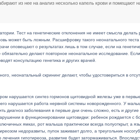
абирают из нее на анализ несколько капель крови и помещают н
тории. Тест на генетические отклонения не имеет смысла делать 
кровь может быть ложным. Расшифровку такого неонатального теста
врачи оповещают о результатах лишь в том случае, если на генетич
е обязательно делают повторное неонатальное исследование. Есл
водят консультацию генетика и других врачей.
ного, неонатальный скрининг делают, чтобы удостовериться в отсу
ором нарушается синтез гормонов щитовидной железы уже в первы
е чего нарушается работа нервной системы новорожденного. У малы
ить диагноз заболевания в первые дни очень сложно, есть и другие
нарушении в функционировании щитовидки: ребенок рождается с 
дключичных ямках, рот малыша практически всегда полуоткрыт, а язы
иреозом недоразвиты, пупок заживает долго, а треугольник носогу
о лечения гипотиреоза, развитие будет затормаживаться. Впоследс