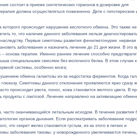
ния состоит в приеме синтетических гормонов в дозировке для
терапия должна осуществляться пожизненно. Дети с гипотиреозом
а которого происходит нарушение кислотного обмена. Это также не
тить то, что наличие данного заболевания нельзя диагностировать
о наследству. Первые симптомы развития фенилкетонурии: нервная
ановить заболевание и назначить лечение до 21 дня жизни. В это 
а – основа терапии. Именно раннее лечение способно предотврати
алыша специальными смесями без молочного белка. В этом случае 
ервной системы, особенно мозга;
ушением обмена галактозы из-за недостатка ферментов. Когда гал
в глюкозу. Симптомы данного отклонения проявляются ярко сразу 
то происходит рвота, понос, кожа становится желтого цвета. В п
ь продукты с лактозой. Лечение направлено на активизацию обме
, часто оканчивающийся летальным исходом. В течение развития 
атологии органов дыхания. Если рассматривать заболевание подр
о, что секрет желез становится густым, из-за этого в легких и
мы заболевания таковы: у новорожденного увеличивается печень