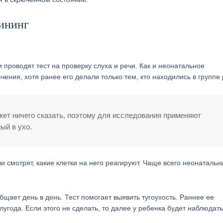
ининг
 проводят тест на проверку слуха и речи. Как и неонатальное
ния, хотя ранее его делали только тем, кто находились в группе 
ет ничего сказать, поэтому для исследования применяют
ый в ухо.
и смотрят, какие клетки на него реагируют. Чаще всего неонатальн
щает день в день. Тест помогает выявить тугоухость. Раннее ее
угода. Если этого не сделать, то далее у ребенка будет наблюдат