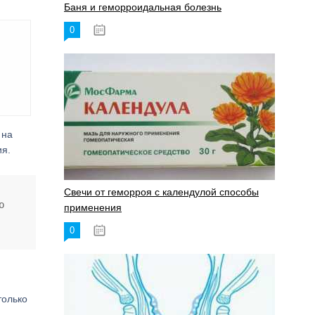
Баня и геморроидальная болезнь
0
17.11.2023
 на
ия.
Свечи от геморроя с календулой способы
ю
применения
0
17.11.2023
только