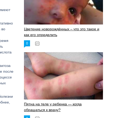
 имеют
гативно
 во
Цветение новорождённых – что это такое и
как его определить
время
0
19.06.2023
ть
кислота
актоза
же после
роцессе
нных
болезни
обнее,
Пятна на теле у ребенка — когда
обращаться к врачу?
,