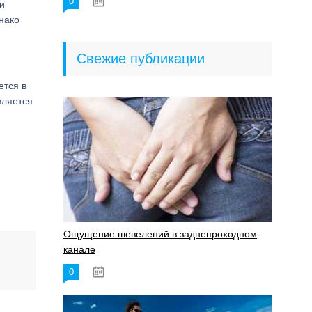
0
18.06.2023
и
нако
Свежие публикации
ется в
вляется
Ощущение шевелений в заднепроходном
канале
0
17.11.2023