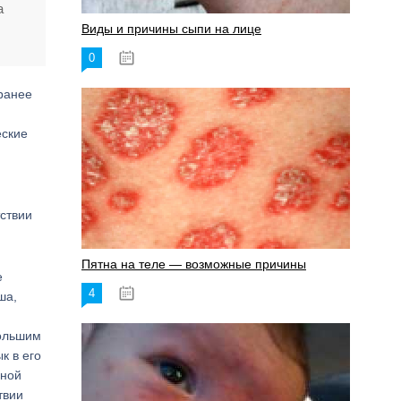
а
Виды и причины сыпи на лице
0
17.06.2023
ранее
еские
и
тствии
Пятна на теле — возможные причины
е
4
18.06.2023
ша,
большим
к в его
бной
твии