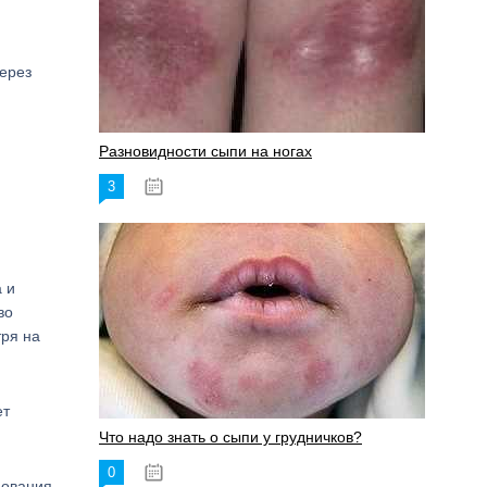
через
Разновидности сыпи на ногах
3
17.06.2023
 и
во
тря на
ет
Что надо знать о сыпи у грудничков?
0
15.06.2023
дования