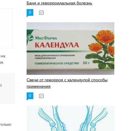
Баня и геморроидальная болезнь
0
17.11.2023
 на
ия.
Свечи от геморроя с календулой способы
ю
применения
0
17.11.2023
только