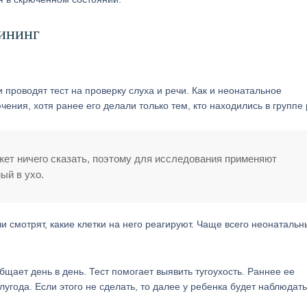
ининг
 проводят тест на проверку слуха и речи. Как и неонатальное
ния, хотя ранее его делали только тем, кто находились в группе 
ет ничего сказать, поэтому для исследования применяют
ый в ухо.
и смотрят, какие клетки на него реагируют. Чаще всего неонатальн
щает день в день. Тест помогает выявить тугоухость. Раннее ее
угода. Если этого не сделать, то далее у ребенка будет наблюдат