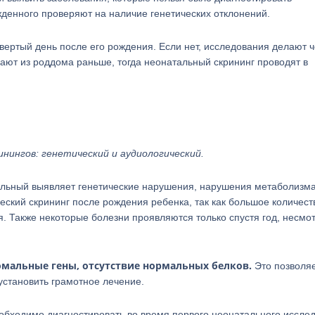
жденного проверяют на наличие генетических отклонений.
вертый день после его рождения. Если нет, исследования делают 
ают из роддома раньше, тогда неонатальный скрининг проводят в
нингов: генетический и аудиологический.
альный выявляет генетические нарушения, нарушения метаболизма
ский скрининг после рождения ребенка, так как большое количест
 Также некоторые болезни проявляются только спустя год, несмо
мальные гены, отсутствие нормальных белков.
Это позволя
установить грамотное лечение.
еобходимо диагностировать во время первого неонатального иссле