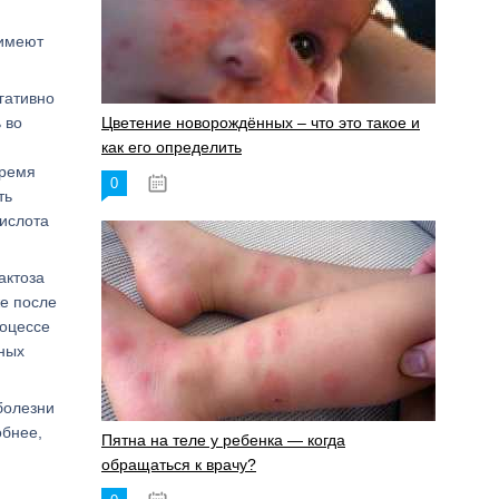
 имеют
гативно
 во
Цветение новорождённых – что это такое и
как его определить
время
0
19.06.2023
ть
кислота
актоза
же после
роцессе
нных
болезни
обнее,
Пятна на теле у ребенка — когда
обращаться к врачу?
,