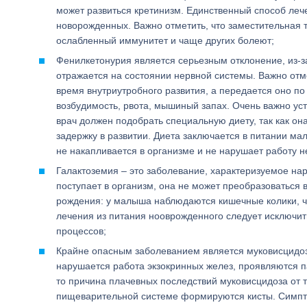
может развиться кретинизм. Единственный способ лече
новорожденных. Важно отметить, что заместительная 
ослабленный иммунитет и чаще других болеют;
Фенилкетонурия является серьезным отклонение, из-з
отражается на состоянии нервной системы. Важно отме
время внутриутробного развития, а передается оно п
возбудимость, рвота, мышиный запах. Очень важно уст
врач должен подобрать специальную диету, так как он
задержку в развитии. Диета заключается в питании м
не накапливается в организме и не нарушает работу н
Галактоземия – это заболевание, характеризуемое нар
поступает в организм, она не может преобразоваться 
рождения: у малыша наблюдаются кишечные колики, час
лечения из питания нооврожденного следует исключит
процессов;
Крайне опасным заболеванием является муковисцидоз
нарушается работа экзокринных желез, проявляются п
то причина плачевных последствий муковисцидоза от тог
пищеварительной системе формируются кисты. Симпто