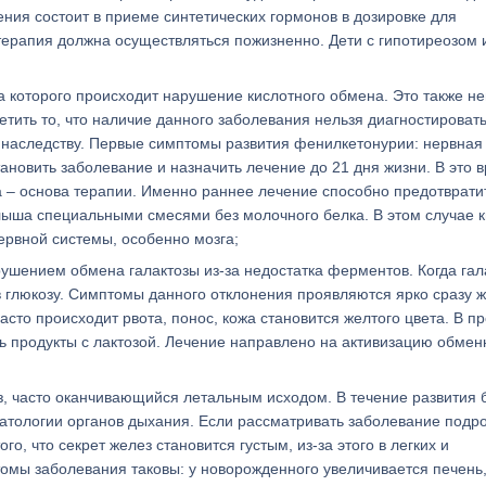
ния состоит в приеме синтетических гормонов в дозировке для
терапия должна осуществляться пожизненно. Дети с гипотиреозом
а которого происходит нарушение кислотного обмена. Это также не
тить то, что наличие данного заболевания нельзя диагностировать
о наследству. Первые симптомы развития фенилкетонурии: нервная
ановить заболевание и назначить лечение до 21 дня жизни. В это 
а – основа терапии. Именно раннее лечение способно предотврати
алыша специальными смесями без молочного белка. В этом случае 
ервной системы, особенно мозга;
ушением обмена галактозы из-за недостатка ферментов. Когда гал
в глюкозу. Симптомы данного отклонения проявляются ярко сразу 
то происходит рвота, понос, кожа становится желтого цвета. В п
ь продукты с лактозой. Лечение направлено на активизацию обме
, часто оканчивающийся летальным исходом. В течение развития 
атологии органов дыхания. Если рассматривать заболевание подр
о, что секрет желез становится густым, из-за этого в легких и
мы заболевания таковы: у новорожденного увеличивается печень