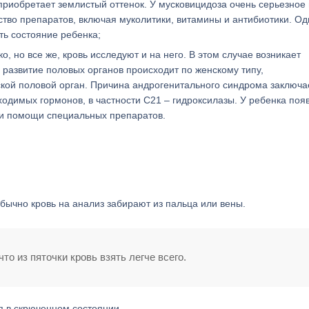
 приобретает землистый оттенок. У мусковицидоза очень серьезное 
тво препаратов, включая муколитики, витамины и антибиотики. Од
ь состояние ребенка;
 но все же, кровь исследуют и на него. В этом случае возникает
 развитие половых органов происходит по женскому типу,
ой половой орган. Причина андрогенитального синдрома заключа
одимых гормонов, в частности С21 – гидроксилазы. У ребенка поя
ри помощи специальных препаратов.
обычно кровь на анализ забирают из пальца или вены.
то из пяточки кровь взять легче всего.
 в скрюченном состоянии.