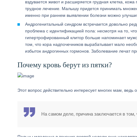
вздувается живот и расширяется грудная клетка, кожа
трудное лечение. Малышу придется принимать множес
именно при раннем выявлении болезни можно улучшит
Андрогенитальный синдром встречается довольно редко,
проблема с идентификацией пола: несмотря на то, что
гипертрофированный клитор больше напоминает мужск
том, что кора надпочечников вырабатывает мало необх
избыток андрогинных гормонов. Заболевание лечат п
Почему кровь берут из пятки?
Этот вопрос действительно интересует многих мам, ведь 
На самом деле, причина заключается в том, ч
Пальцы младенца в течение первой недели еще находятся