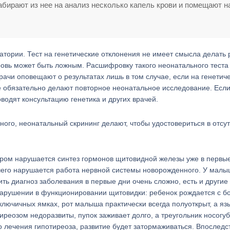
абирают из нее на анализ несколько капель крови и помещают н
тории. Тест на генетические отклонения не имеет смысла делать 
кровь может быть ложным. Расшифровку такого неонатального теста
врачи оповещают о результатах лишь в том случае, если на генетич
е обязательно делают повторное неонатальное исследование. Есл
водят консультацию генетика и других врачей.
ного, неонатальный скрининг делают, чтобы удостовериться в отсу
ором нарушается синтез гормонов щитовидной железы уже в первы
е чего нарушается работа нервной системы новорожденного. У малы
ить диагноз заболевания в первые дни очень сложно, есть и другие
нарушении в функционировании щитовидки: ребенок рождается с 
дключичных ямках, рот малыша практически всегда полуоткрыт, а язы
иреозом недоразвиты, пупок заживает долго, а треугольник носогу
о лечения гипотиреоза, развитие будет затормаживаться. Впоследс