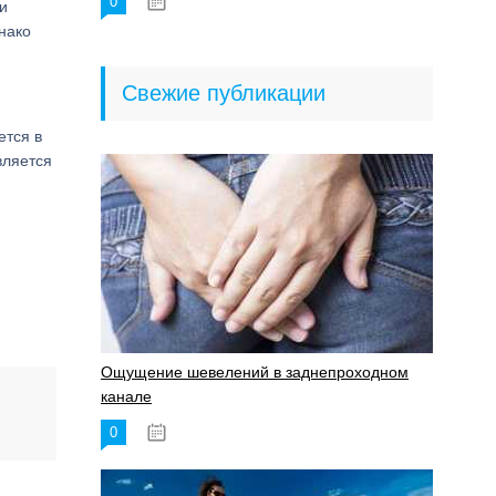
0
18.06.2023
и
нако
Свежие публикации
ется в
вляется
Ощущение шевелений в заднепроходном
канале
0
17.11.2023