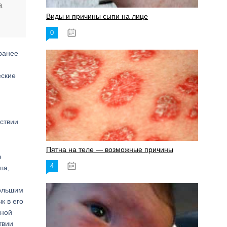
а
Виды и причины сыпи на лице
0
17.06.2023
ранее
еские
и
тствии
Пятна на теле — возможные причины
е
4
18.06.2023
ша,
большим
к в его
бной
твии