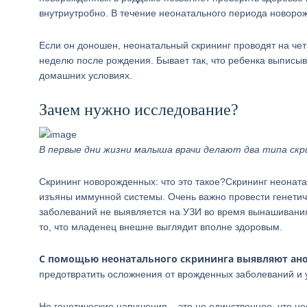
внутриутробно. В течение неонатального периода новоро
Если он доношен, неонатальный скрининг проводят на чет
неделю после рождения. Бывает так, что ребенка выписыв
домашних условиях.
Зачем нужно исследование?
В первые дни жизни малыша врачи делают два типа скри
Скрининг новорожденных: что это такое?Скрининг неонат
изъяны иммунной системы. Очень важно провести генетиче
заболеваний не выявляется на УЗИ во время вынашивания.
то, что младенец внешне выглядит вполне здоровым.
С помощью неонатального скрининга выявляют ано
предотвратить осложнения от врожденных заболеваний и 
Но генетические нарушения – это не единственное, что н