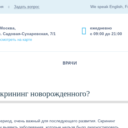
We speak English, F
ия
Задать вопрос
 Москва,
ежедневно
. Садовая-Сухаревская, 7/1
с 09:00 до 21:00
смотреть на карте
ВРАЧИ
скрининг новорожденного?
период, очень важный для последующего развития. Скрининг
и выявить заболевания, которые нельзя было диагностировать