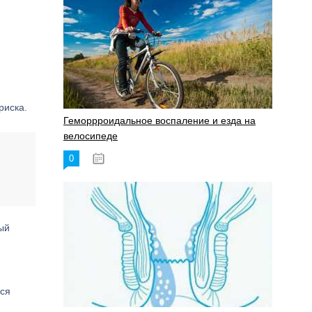
риска.
Геморрроидальное воспаление и езда на
велосипеде
0
17.11.2023
ый
ься