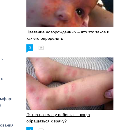
Цветение новорождённых – что это такое и
как его определить
0
19.06.2023
ть
ате
комфорт
в
Пятна на теле у ребенка — когда
обращаться к врачу?
рования