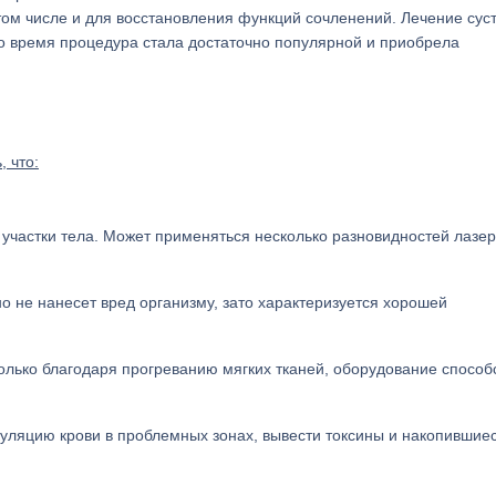
том числе и для восстановления функций сочленений. Лечение сус
то время процедура стала достаточно популярной и приобрела
 что:
участки тела. Может применяться несколько разновидностей лазер
но не нанесет вред организму, зато характеризуется хорошей
только благодаря прогреванию мягких тканей, оборудование способ
куляцию крови в проблемных зонах, вывести токсины и накопившие