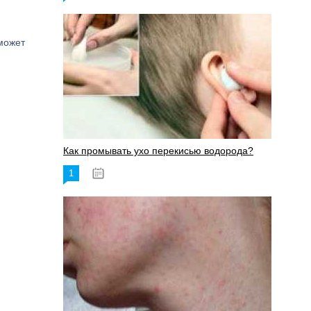
 может
Как промывать ухо перекисью водорода?
1
08.03.2023