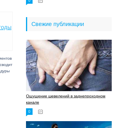
0
18.06.2023
Свежие публикации
тоды
ментов
сводит
едуры
Ощущение шевелений в заднепроходном
канале
0
17.11.2023