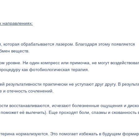
х направлениях:
, которая обрабатывается лазером. Благодаря этому появляется
обмен веществ.
м уровне. Ни один компресс или примочка, не могут воздействова
процедуру как фотобиологическая терапия.
й результативности практически не уступают друг другу. В результ
 и отечность сочленений.
 кости восстанавливаются, исчезают болезненные ощущения и дис
о поможет её вылечить). Еще проходят боли, спазмы и скованность 
лестерина нормализуются. Это помогает избежать в будущем форми