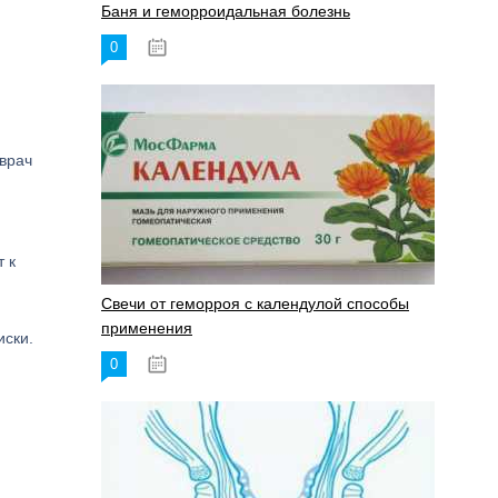
Баня и геморроидальная болезнь
0
17.11.2023
врач
 к
Свечи от геморроя с календулой способы
применения
иски.
0
17.11.2023