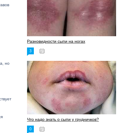
тавов
Разновидности сыпи на ногах
3
17.06.2023
а, но
ствует
ся
Что надо знать о сыпи у грудничков?
0
15.06.2023