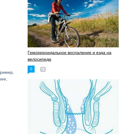
Геморрроидальное воспаление и езда на
велосипеде
0
17.11.2023
пример,
рее,