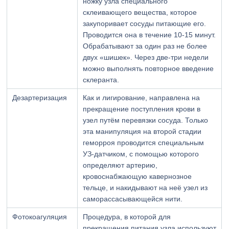
ножку узла специального
склеивающего вещества, которое
закупоривает сосуды питающие его.
Проводится она в течение 10-15 минут.
Обрабатывают за один раз не более
двух «шишек». Через две-три недели
можно выполнять повторное введение
склеранта.
Дезартеризация
Как и лигирование, направлена на
прекращение поступления крови в
узел путём перевязки сосуда. Только
эта манипуляция на второй стадии
геморроя проводится специальным
УЗ-датчиком, с помощью которого
определяют артерию,
кровоснабжающую кавернозное
тельце, и накидывают на неё узел из
саморассасывающейся нити.
Фотокоагуляция
Процедура, в которой для
прекращения питания узла используют