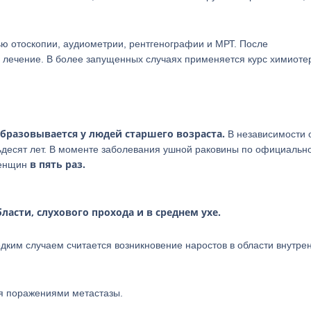
ю отоскопии, аудиометрии, рентгенографии и МРТ. После
е лечение. В более запущенных случаях применяется курс химиоте
бразовывается у людей старшего возраста.
В независимости о
ьдесят лет. В моменте заболевания ушной раковины по официальн
в пять раз.
женщин
ласти, слухового прохода и в среднем ухе.
едким случаем считается возникновение наростов в области внутре
я поражениями метастазы.