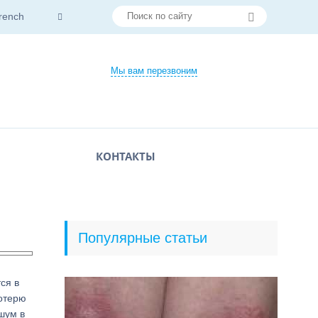
rench
Мы вам перезвоним
КОНТАКТЫ
Популярные статьи
ся в
потерю
шум в