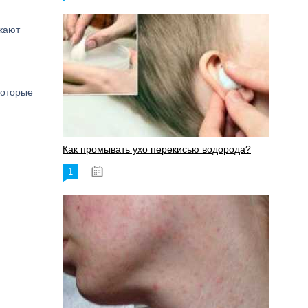
кают
которые
Как промывать ухо перекисью водорода?
1
08.03.2023