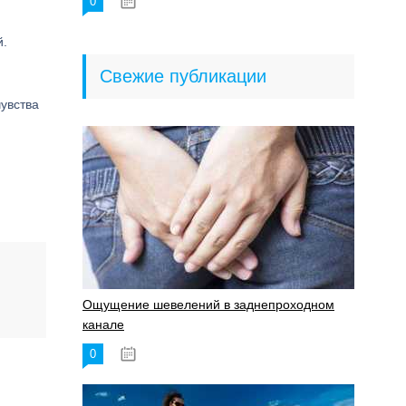
0
18.06.2023
й.
Свежие публикации
чувства
Ощущение шевелений в заднепроходном
канале
0
17.11.2023