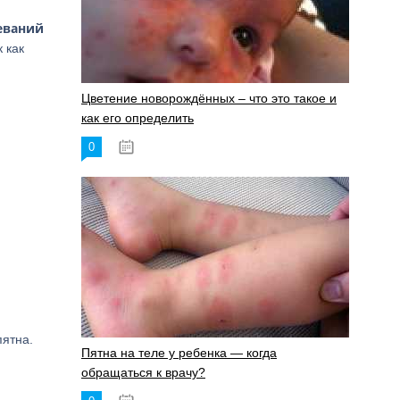
еваний
 как
Цветение новорождённых – что это такое и
как его определить
0
19.06.2023
пятна.
Пятна на теле у ребенка — когда
обращаться к врачу?