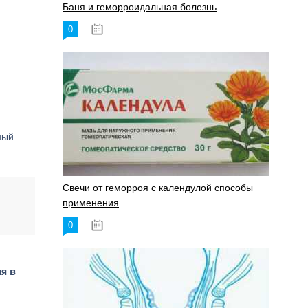
Баня и геморроидальная болезнь
0
17.11.2023
ный
Свечи от геморроя с календулой способы
применения
0
17.11.2023
я в