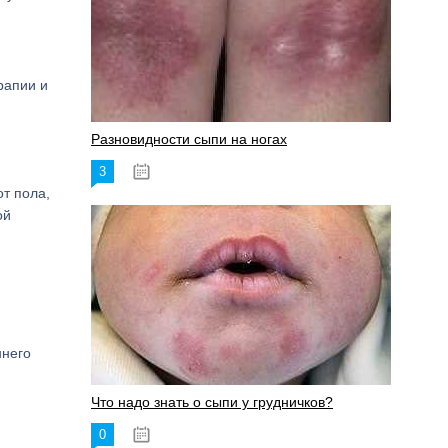
рапии и
Разновидности сыпи на ногах
3
17.06.2023
т пола,
ой
ннего
Что надо знать о сыпи у грудничков?
0
15.06.2023