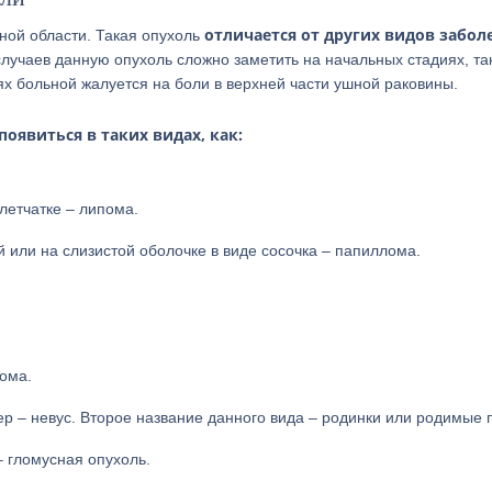
отличается от других видов забол
ной области. Такая опухоль
случаев данную опухоль сложно заметить на начальных стадиях, так
ях больной жалуется на боли в верхней части ушной раковины.
оявиться в таких видах, как:
летчатке – липома.
 или на слизистой оболочке в виде сосочка – папиллома.
еома.
 – невус. Второе название данного вида – родинки или родимые 
– гломусная опухоль.