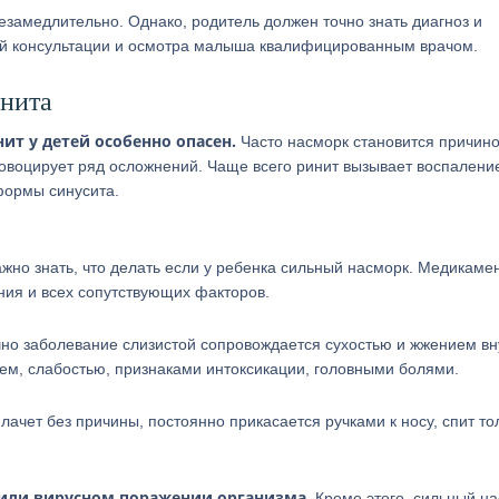
езамедлительно. Однако, родитель должен точно знать диагноз и
ой консультации и осмотра малыша квалифицированным врачом.
нита
ит у детей особенно опасен.
Часто насморк становится причин
ровоцирует ряд осложнений. Чаще всего ринит вызывает воспалени
формы синусита.
ажно знать, что делать если у ребенка сильный насморк. Медикаме
ния и всех сопутствующих факторов.
чно заболевание слизистой сопровождается сухостью и жжением вн
ем, слабостью, признаками интоксикации, головными болями.
ачет без причины, постоянно прикасается ручками к носу, спит то
 или вирусном поражении организма.
Кроме этого, сильный н