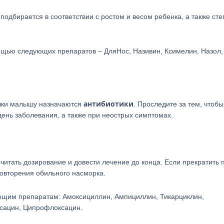
подбирается в соответствии с ростом и весом ребенка, а также ст
ощью следующих препаратов – ДляНос, Називин, Ксимелин, Назол,
антибиотики
очки малышу назначаются
. Проследите за тем, чтобы
ень заболевания, а также при неострых симптомах.
итать дозирование и довести лечение до конца. Если прекратить 
овторения обильного насморка.
ющим препаратам: Амоксициллин, Ампициллин, Тикарциклин,
сацин, Ципрофлоксацин.