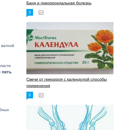
Баня и геморроидальная болезнь
0
17.11.2023
 ватной
бласти
 пять
Свечи от геморроя с календулой способы
применения
0
17.11.2023
ебных