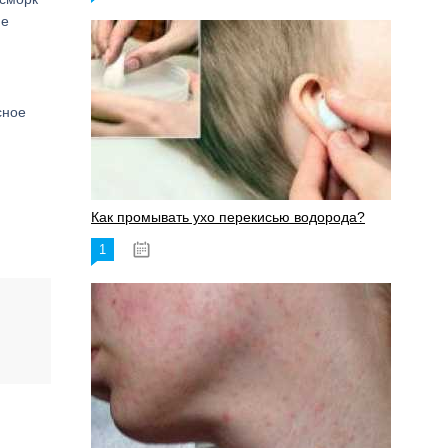
ие
сное
Как промывать ухо перекисью водорода?
1
08.03.2023