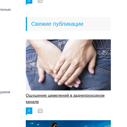
0
18.06.2023
епенью
Свежие публикации
прием
Ощущение шевелений в заднепроходном
канале
0
17.11.2023