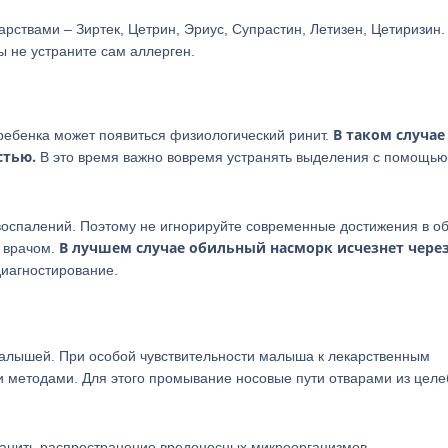
рствами – Зиртек, Цетрин, Эриус, Супрастин, Летизен, Цетиризин.
 не устраните сам аллерген.
В таком случае
ребенка может появиться физиологический ринит.
стью.
В это время важно вовремя устранять выделения с помощью
оспалений. Поэтому не игнорируйте современные достижения в о
В лучшем случае обильный насморк исчезнет через
 врачом.
диагностирование.
малышей. При особой чувствительности малыша к лекарственным
 методами. Для этого промывание носовые пути отварами из цел
транить распространение вредоносных микроорганизмов.