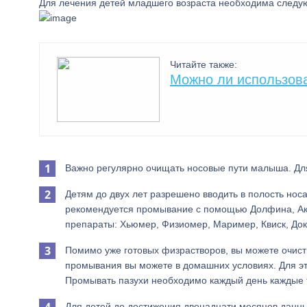
Для лечения детей младшего возраста необходима следу
Читайте также:
Можно ли использов
Важно регулярно очищать носовые пути малыша. Для
Детям до двух лет разрешено вводить в полость нос
рекомендуется промывание с помощью Долфина, Акв
препараты: Хьюмер, Физиомер, Маример, Квиск, Док
Помимо уже готовых физрастворов, вы можете очист
промывания вы можете в домашних условиях. Для это
Промывать пазухи необходимо каждый день каждые 
Для детей до достижения двенадцати месяцев данн