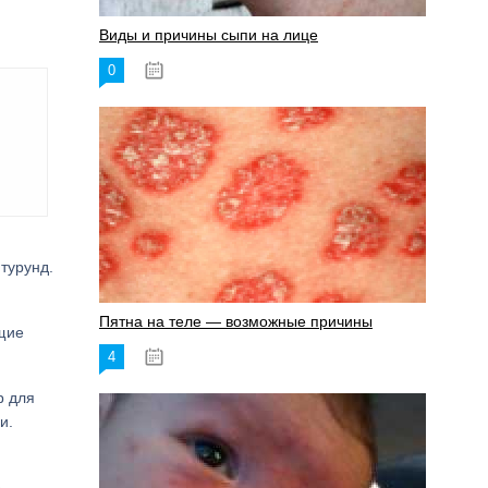
Виды и причины сыпи на лице
0
17.06.2023
турунд.
Пятна на теле — возможные причины
щие
4
18.06.2023
р для
и.
е