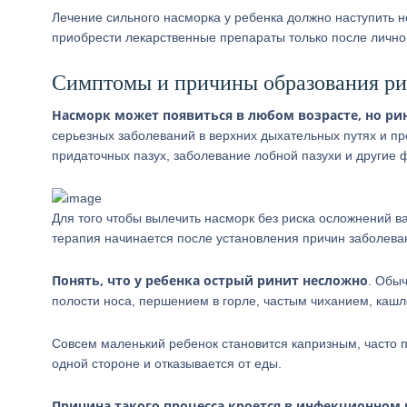
Лечение сильного насморка у ребенка должно наступить н
приобрести лекарственные препараты только после личн
Симптомы и причины образования ри
Насморк может появиться в любом возрасте, но рин
серьезных заболеваний в верхних дыхательных путях и п
придаточных пазух, заболевание лобной пазухи и другие 
Для того чтобы вылечить насморк без риска осложнений в
терапия начинается после установления причин заболева
Понять, что у ребенка острый ринит несложно
. Обы
полости носа, першением в горле, частым чиханием, кашл
Совсем маленький ребенок становится капризным, часто пл
одной стороне и отказывается от еды.
Причина такого процесса кроется в инфекционном