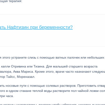
ющая терапия:
ать Нафтизин при беременности?
 этого устраните слизь с помощью ватных палочек или небольших 
а капли Отривина или Тизина. Для малышей старшего возраста
алора, Аква Мариса. Кроме этого, врачи часто назначают следую
тор Тайсс, Мореназал.
ить носовые пути с помощью солевых растворов. Приготовить отва
го в одном стакане теплой воды растворите пол чайной ложки сол
три часа.
ые методы недопустимы, поэтому чтобы облегчить носовое дыхани