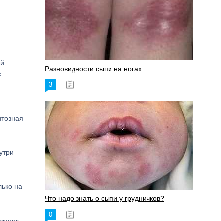
ой
Разновидности сыпи на ногах
е
3
17.06.2023
нтозная
утри
лько на
Что надо знать о сыпи у грудничков?
0
15.06.2023
асморк