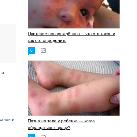
Цветение новорождённых – что это такое и
как его определить
0
19.06.2023
ли
каней и
Пятна на теле у ребенка — когда
обращаться к врачу?