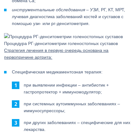
обмена Са;
инструментальные обследования
– УЗИ, РГ, КТ, МРТ,
лучевая диагностика заболеваний костей и суставов с
помощью узи- или рг-денситометрия.
Процедура РГ-денситометрии голеностопных суставов
Стратегия лечения в первую очередь основана на
первопричине артрита:
Специфическая медикаментозная терапия:
при выявлении инфекции – антибиотик +
гастропротектор + иммуномодулятор;
при системных аутоиммунных заболеваниях –
иммуносупрессоры;
при других заболеваниях – специфические для них
лекарства.