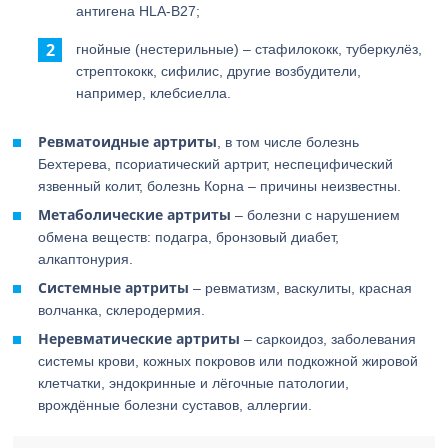
антигена HLA-B27;
гнойные (нестерильные) – стафилококк, туберкулёз,
стрептококк, сифилис, другие возбудители,
например, клебсиелла.
Ревматоидные артриты
, в том числе болезнь
Бехтерева, псориатический артрит, неспецифический
язвенный колит, болезнь Корна – причины неизвестны.
Метаболические артриты
– болезни с нарушением
обмена веществ: подагра, бронзовый диабет,
алкаптонурия.
Системные артриты
– ревматизм, васкулиты, красная
волчанка, склеродермия.
Неревматические артриты
– саркоидоз, заболевания
системы крови, кожных покровов или подкожной жировой
клетчатки, эндокринные и лёгочные патологии,
врождённые болезни суставов, аллергии.