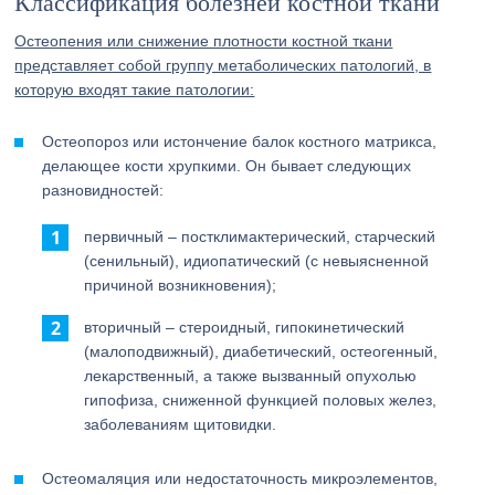
Классификация болезней костной ткани
Остеопения или снижение плотности костной ткани
представляет собой группу метаболических патологий, в
которую входят такие патологии:
Остеопороз или истончение балок костного матрикса,
делающее кости хрупкими. Он бывает следующих
разновидностей:
первичный – постклимактерический, старческий
(сенильный), идиопатический (с невыясненной
причиной возникновения);
вторичный – стероидный, гипокинетический
(малоподвижный), диабетический, остеогенный,
лекарственный, а также вызванный опухолью
гипофиза, сниженной функцией половых желез,
заболеваниям щитовидки.
Остеомаляция или недостаточность микроэлементов,