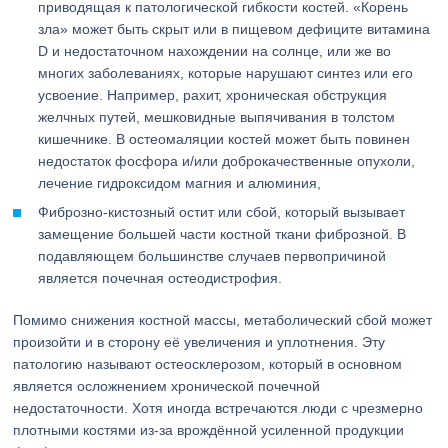
приводящая к патологической гибкости костей. «Корень
зла» может быть скрыт или в пищевом дефиците витамина
D и недостаточном нахождении на солнце, или же во
многих заболеваниях, которые нарушают синтез или его
усвоение. Например, рахит, хроническая обструкция
желчных путей, мешковидные выпячивания в толстом
кишечнике. В остеомаляции костей может быть повинен
недостаток фосфора и/или доброкачественные опухоли,
лечение гидроксидом магния и алюминия,
Фиброзно-кистозный остит или сбой, который вызывает
замещение большей части костной ткани фиброзной. В
подавляющем большинстве случаев первопричиной
является почечная остеодистрофия.
Помимо снижения костной массы, метаболический сбой может
произойти и в сторону её увеличения и уплотнения. Эту
патологию называют остеосклерозом, который в основном
является осложнением хронической почечной
недостаточности. Хотя иногда встречаются люди с чрезмерно
плотными костями из-за врождённой усиленной продукции