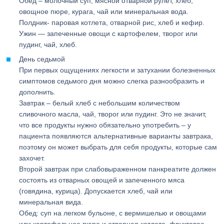
Обед – молочный суп, мясной отварной рулет, хлеб,
овощное пюре, курага, чай или минеральная вода.
Полдник- паровая котлета, отварной рис, хлеб и кефир.
Ужин — запеченные овощи с картофелем, творог или
пудинг, чай, хлеб.
День седьмой
При первых ощущениях легкости и затухании болезненных
симптомов седьмого дня можно слегка разнообразить и
дополнить.
Завтрак – белый хлеб с небольшим количеством
сливочного масла, чай, творог или пудинг. Это не значит,
что все продукты нужно обязательно употребить – у
пациента появляются альтернативные варианты завтрака,
поэтому он может выбрать для себя продукты, которые сам
захочет.
Второй завтрак при слабовыраженном панкреатите должен
состоять из отварных овощей и запеченного мяса
(говядина, курица). Допускается хлеб, чай или
минеральная вида.
Обед: суп на легком бульоне, с вермишелью и овощами