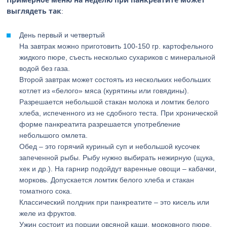
выглядеть так
:
День первый и четвертый
На завтрак можно приготовить 100-150 гр. картофельного
жидкого пюре, съесть несколько сухариков с минеральной
водой без газа.
Второй завтрак может состоять из нескольких небольших
котлет из «белого» мяса (курятины или говядины).
Разрешается небольшой стакан молока и ломтик белого
хлеба, испеченного из не сдобного теста. При хронической
форме панкреатита разрешается употребление
небольшого омлета.
Обед – это горячий куриный суп и небольшой кусочек
запеченной рыбы. Рыбу нужно выбирать нежирную (щука,
хек и др.). На гарнир подойдут варенные овощи – кабачки,
морковь. Допускается ломтик белого хлеба и стакан
томатного сока.
Классический полдник при панкреатите – это кисель или
желе из фруктов.
Ужин состоит из порции овсяной каши, морковного пюре,