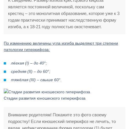
К сведению. Размер изгиба крестцового кифоза
является постоянной величиной, поскольку сам
крестец – это монолитная образование, которое уже к 3
годам практически принимает наследственную форму
изгиба, а к 18-21 году полностью окостеневает.
По изменению величины угла изгиба выделяют три степени
патологии гиперкифоза:
лёгкая (I) – до 40°;
средняя (II) – до 60°;
тяжёлая (III) – свыше 60°.
Стадии развития юношеского гиперкифоза
Внимание родителям! Покажите это фото своему
подростку! Если юношеский гиперкифоз не лечить, то
вялая, нефиксированная форма патологии (1) будет