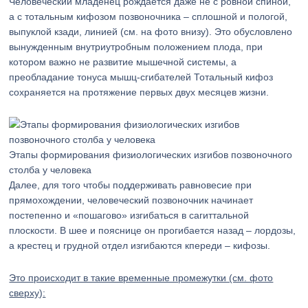
Человеческий младенец рождается даже не с ровной спиной,
а с тотальным кифозом позвоночника – сплошной и пологой,
выпуклой кзади, линией (см. на фото внизу). Это обусловлено
вынужденным внутриутробным положением плода, при
котором важно не развитие мышечной системы, а
преобладание тонуса мышц-сгибателей Тотальный кифоз
сохраняется на протяжение первых двух месяцев жизни.
Этапы формирования физиологических изгибов позвоночного
столба у человека
Далее, для того чтобы поддерживать равновесие при
прямохождении, человеческий позвоночник начинает
постепенно и «пошагово» изгибаться в сагиттальной
плоскости. В шее и пояснице он прогибается назад – лордозы,
а крестец и грудной отдел изгибаются кпереди – кифозы.
Это происходит в такие временные промежутки (см. фото
сверху):