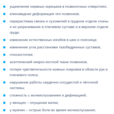
ущемление нервных корешков в позвоночных отверстиях;
клиновидная деформация тел позвонков;
перерастяжка связок и сухожилий в грудном отделе спины
и их укорачивание в плечевом суставе и в верхнем отделе
груди;
изменение естественных изгибов в шее и пояснице;
изменение угла расстановки тазобедренных суставов;
плоскостопие;
асептический некроз костной ткани позвонков;
потеря чувствительности кожных покровов в области рук и
плечевого пояса;
нарушение работы сердечно-сосудистой и лёгочной
системы;
сложность с мочеиспусканием и дефекацией;
у женщин – опущение матки;
у мужчин – острые боли во время мочеиспускания;