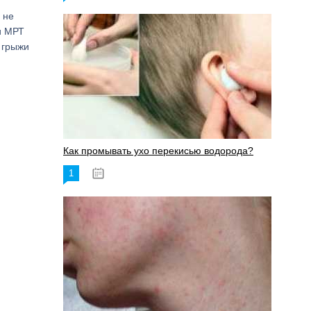
 не
и МРТ
 грыжи
Как промывать ухо перекисью водорода?
1
08.03.2023