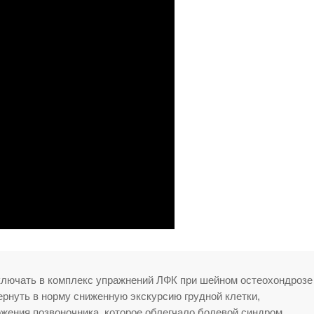
включать в комплекс упражнений ЛФК при шейном остеохондрозе
рнуть в норму сниженную экскурсию грудной клетки,
жения позвоночника, которое облегчало болевой синдром.