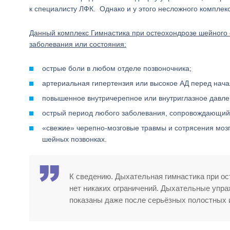
к специалисту ЛФК. Однако и у этого несложного комплекс
Данный комплекс Гимнастика при остеохондрозе шейного 
заболевания или состояния:
острые боли в любом отделе позвоночника;
артериальная гипертензия или высокое АД перед нача
повышенное внутричерепное или внутриглазное давле
острый период любого заболевания, сопровождающийс
«свежие» черепно-мозговые травмы и сотрясения мозг
шейных позвонках.
К сведению. Дыхательная гимнастика при ос
нет никаких ограничений. Дыхательные упра
показаны даже после серьёзных полостных 