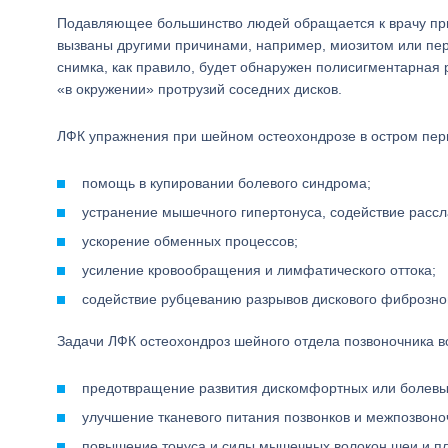
Подавляющее большинство людей обращается к врачу при 
вызваны другими причинами, например, миозитом или пер
снимка, как правило, будет обнаружен полисигментарная
«в окружении» протрузий соседних дисков.
ЛФК упражнения при шейном остеохондрозе в остром пер
помощь в купировании болевого синдрома;
устранение мышечного гипертонуса, содействие расс
ускорение обменных процессов;
усиление кровообращения и лимфатического оттока;
содействие рубцеванию разрывов дискового фиброзног
Задачи ЛФК остеохондроз шейного отдела позвоночника в
предотвращение развития дискомфортных или болев
улучшение тканевого питания позвонков и межпозвоно
повышение тонуса и силы мышечных волокон шеи и пл