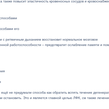
а также повысит эластичность кровеносных сосудов и кровоснабже
особами его
ии с ритмичным дыханием восстановит нормальное мозговое
енной работоспособности – предотвратит ослабление памяти и по
я
 ещё не придумали способа как обратить вспять течение дегенера
и остановить. Это и является главной целью ЛФК, см также лечени