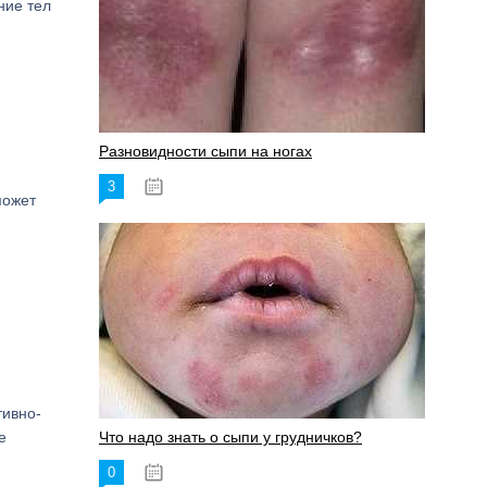
ние тел
Разновидности сыпи на ногах
3
17.06.2023
может
тивно-
е
Что надо знать о сыпи у грудничков?
0
15.06.2023