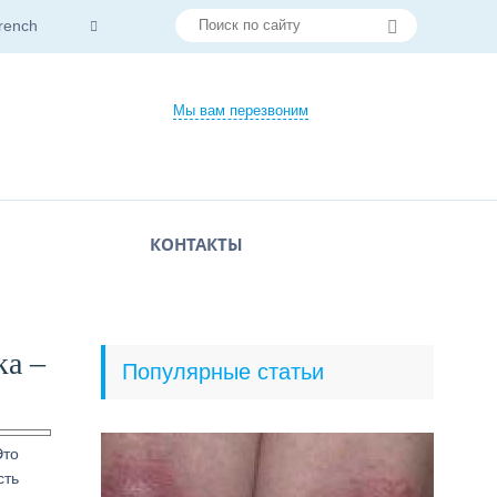
rench
Мы вам перезвоним
КОНТАКТЫ
ка –
Популярные статьи
Это
сть