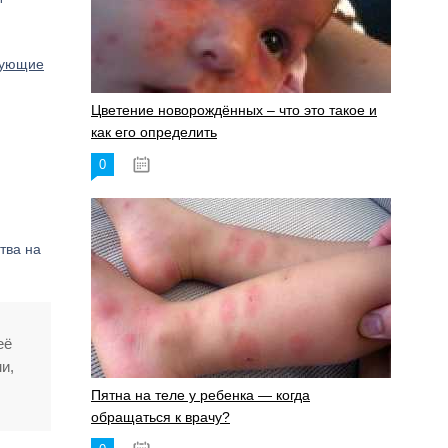
дующие
Цветение новорождённых – что это такое и
как его определить
0
19.06.2023
тва на
её
и,
Пятна на теле у ребенка — когда
обращаться к врачу?