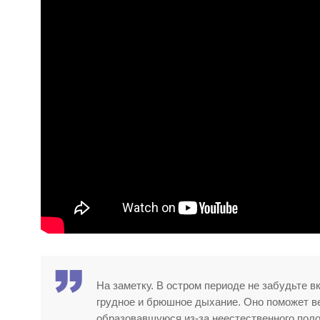
На заметку. В остром периоде не забудьте 
грудное и брюшное дыхание. Оно поможет ве
образовавшуюся из-за неестественного поло