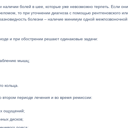
наличии болей в шее, которые уже невозможно терпеть. Если они
еломом, то при уточнении диагноза с помощью рентгеновского ил
 разновидность болезни – наличие минимум одной межпозвоночной
иоде и при обострении решают одинаковые задачи:
лаблению мышц;
о кольца.
о втором периоде лечения и во время ремиссии:
ых ощущений;
чных дисков;
ечевого пояса;