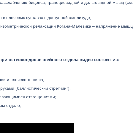
расслаблению бицепса, трапециевидной и дельтовидной мышц (см
 в плечевых суставах в доступной амплитуде;
стизометрической релаксации Когана-Малевика – напряжение мышц
при остеохондрозе шейного отдела видео состоит из:
еи и плечевого пояса;
уками (баллистический стретчинг);
ичивающимися отягощениями;
ом отделе;