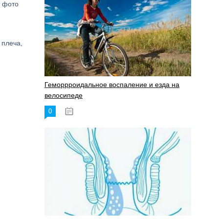
. фото
 плеча,
Геморрроидальное воспаление и езда на
велосипеде
0
17.11.2023