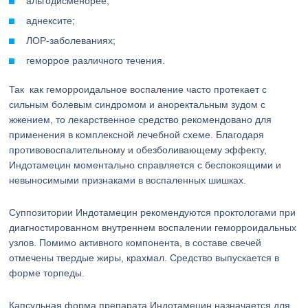
альгодисменорее;
аднексите;
ЛОР-заболеваниях;
геморрое различного течения.
Так как геморроидальное воспаление часто протекает с
сильным болевым синдромом и аноректальным зудом с
жжением, то лекарственное средство рекомендовано для
применения в комплексной лечебной схеме. Благодаря
противовоспалительному и обезболивающему эффекту,
Индотамецин моментально справляется с беспокоящими и
невыносимыми признаками в воспаленных шишках.
Суппозитории Индотамецин рекомендуются проктологами при
диагностированном внутреннем воспалении геморроидальных
узлов. Помимо активного компонента, в составе свечей
отмечены твердые жиры, крахмал. Средство выпускается в
форме торпеды.
Капсульная форма препарата Индотамецин назначается для