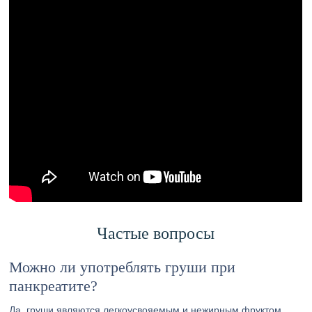
Частые вопросы
Можно ли употреблять груши при
панкреатите?
Да, груши являются легкоусвояемым и нежирным фруктом,