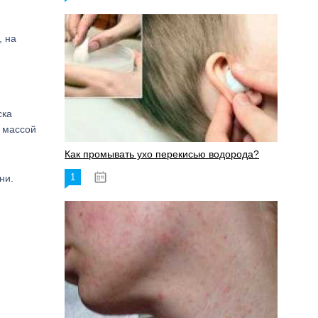
, на
ска
й массой
Как промывать ухо перекисью водорода?
1
ни.
08.03.2023