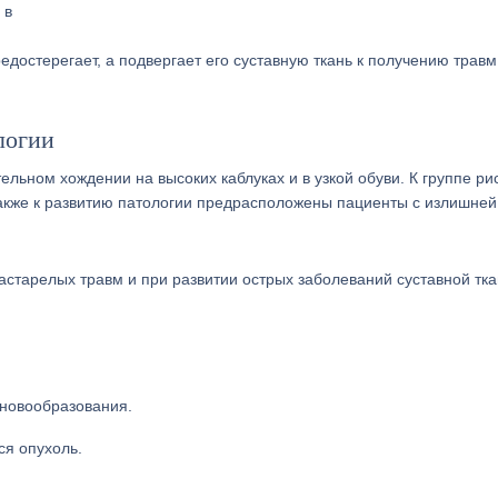
 в
достерегает, а подвергает его суставную ткань к получению травм
логии
ельном хождении на высоких каблуках и в узкой обуви. К группе ри
Также к развитию патологии предрасположены пациенты с излишне
старелых травм и при развитии острых заболеваний суставной тка
новообразования.
ся опухоль.