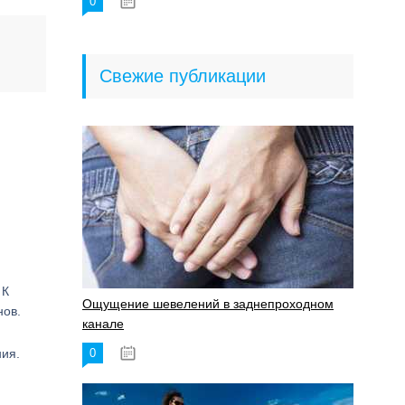
0
18.06.2023
Свежие публикации
 К
Ощущение шевелений в заднепроходном
нов.
канале
ния.
0
17.11.2023