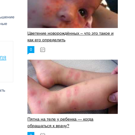
ньшение
дные
Цветение новорождённых – что это такое и
как его определить
0
19.06.2023
для
ать
Пятна на теле у ребенка — когда
обращаться к врачу?