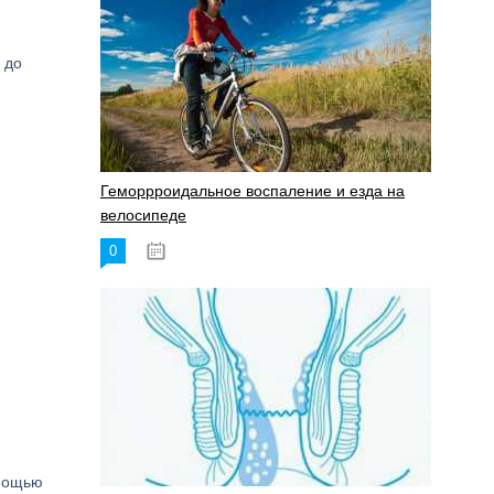
 до
Геморрроидальное воспаление и езда на
велосипеде
0
17.11.2023
омощью