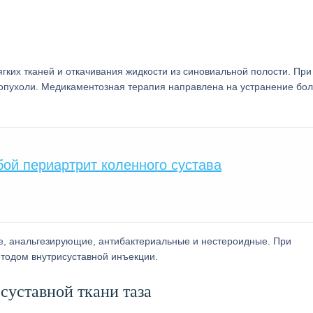
гких тканей и откачивания жидкости из синовиальной полости. При
опухоли. Медикаментозная терапия направлена на устранение бол
бой периартрит коленного сустава
е, анальгезирующие, антибактериальные и нестероидные. При
тодом внутрисуставной инъекции.
суставной ткани таза