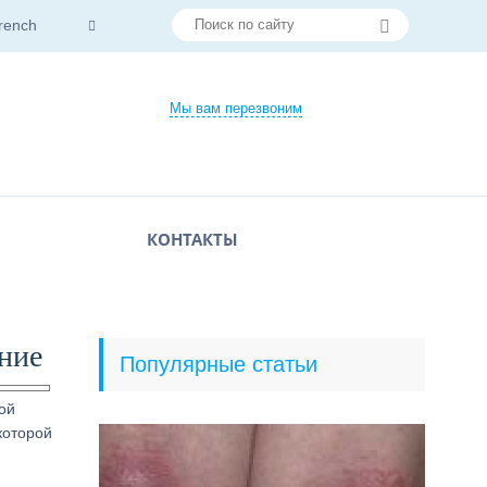
rench
Мы вам перезвоним
КОНТАКТЫ
ние
Популярные статьи
ой
которой