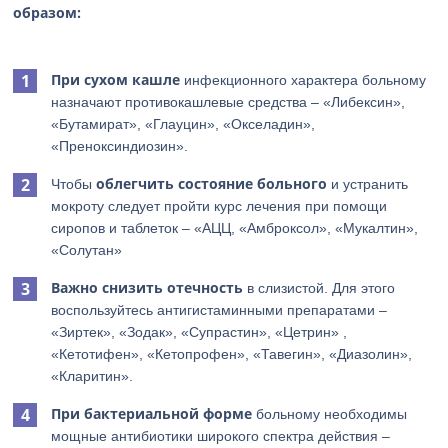
образом:
При сухом кашле
инфекционного характера больному
назначают противокашлевые средства – «Либексин»,
«Бутамират», «Глауцин», «Окселадин»,
«Преноксиндиозин».
облегчить состояние больного
Чтобы
и устранить
мокроту следует пройти курс лечения при помощи
сиропов и таблеток – «АЦЦ, «Амброксол», «Мукалтин»,
«Солутан»
Важно снизить отечность
в слизистой. Для этого
воспользуйтесь антигистаминными препаратами –
«Зиртек», «Зодак», «Супрастин», «Цетрин» ,
«Кетотифен», «Кетопрофен», «Тавегин», «Диазолин»,
«Кларитин».
При бактериальной форме
больному необходимы
мощные антибиотики широкого спектра действия –