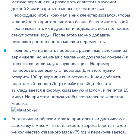
мелкую вермишель и разломать спагетти на кусочки
длиной 2 см и варить не меньше, чем полчаса.
Необходимо чтобы крахмал в них клейстеризовался, чтобы
калорийность приготовляемого блюда была минимальной.
После высыпать их в дуршлаг и подождать пока полностью
стекут остатки воды. После этого можно добавить
немножко растопленного масла и перемешать.
Позднее уже начинать пробовать различные запеканки из
вермишели, но начиная с маленьких доз (пары ложечек) и
отслеживая индивидуальную реакцию. Например,
попробовать запеканку с творогом. Для этого нужно
отварить 100 гр вермишели и остудить. К ней добавить
перетертый творог (75 гр) и взбитое яйцо. Все это
выкладывается в форму, смазанную маслом, и печется 15
минут. Но при этом нельзя чтобы появилась зажаристая
корочка.
Аналогичным образом можно приготовить и диетическую
запеканку с мясом. То есть вместо творога берется такое
же количество отварного мяса (75 гр) и перекручивается.