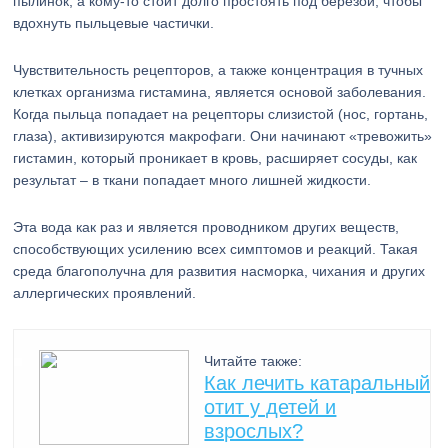
пылинок, а кому-то стоит долго простоять под берёзой, чтобы
вдохнуть пыльцевые частички.
Чувствительность рецепторов, а также концентрация в тучных
клетках организма гистамина, является основой заболевания.
Когда пыльца попадает на рецепторы слизистой (нос, гортань,
глаза), активизируются макрофаги. Они начинают «тревожить»
гистамин, который проникает в кровь, расширяет сосуды, как
результат – в ткани попадает много лишней жидкости.
Эта вода как раз и является проводником других веществ,
способствующих усилению всех симптомов и реакций. Такая
среда благополучна для развития насморка, чихания и других
аллергических проявлений.
Читайте также:
Как лечить катаральный
отит у детей и
взрослых?