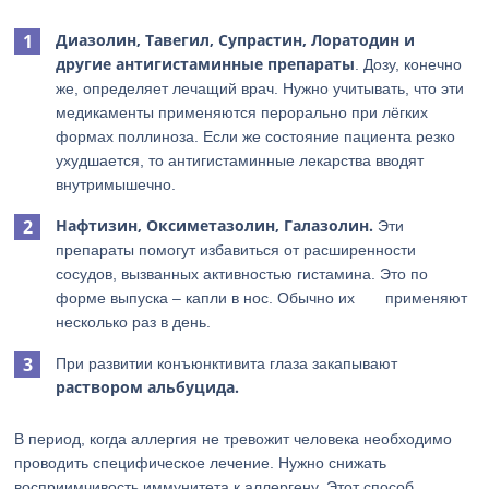
Диазолин, Тавегил, Супрастин, Лоратодин и
другие антигистаминные препараты
. Дозу, конечно
же, определяет лечащий врач. Нужно учитывать, что эти
медикаменты применяются перорально при лёгких
формах поллиноза. Если же состояние пациента резко
ухудшается, то антигистаминные лекарства вводят
внутримышечно.
Нафтизин, Оксиметазолин, Галазолин.
Эти
препараты помогут избавиться от расширенности
сосудов, вызванных активностью гистамина. Это по
форме выпуска – капли в нос. Обычно их применяют
несколько раз в день.
При развитии конъюнктивита глаза закапывают
раствором альбуцида.
В период, когда аллергия не тревожит человека необходимо
проводить специфическое лечение. Нужно снижать
восприимчивость иммунитета к аллергену. Этот способ