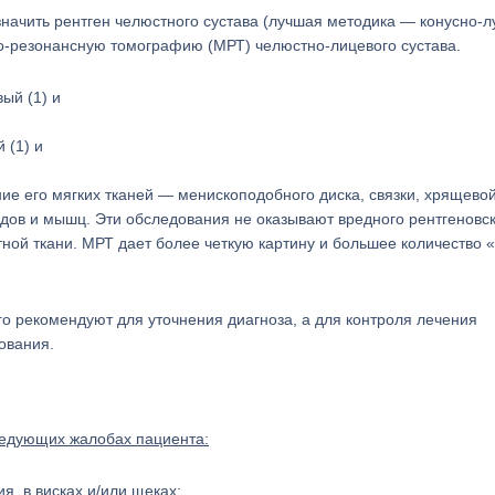
значить рентген челюстного сустава (лучшая методика — конусно-л
но-резонансную томографию (МРТ) челюстно-лицевого сустава.
 (1) и
ие его мягких тканей — менископодобного диска, связки, хрящево
дов и мышц. Эти обследования не оказывают вредного рентгеновс
стной ткани. МРТ дает более четкую картину и большее количество 
го рекомендуют для уточнения диагноза, а для контроля лечения
ования.
ледующих жалобах пациента:
, в висках и/или щеках;