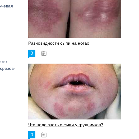
учевая
Разновидности сыпи на ногах
3
17.06.2023
й
кого
«срезов-
Что надо знать о сыпи у грудничков?
0
15.06.2023