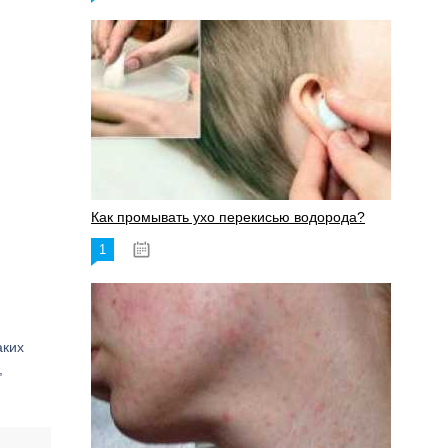
Как промывать ухо перекисью водорода?
1
08.03.2023
аких
,