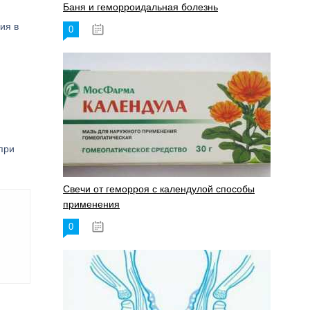
Баня и геморроидальная болезнь
ия в
0
17.11.2023
при
Свечи от геморроя с календулой способы
применения
0
17.11.2023