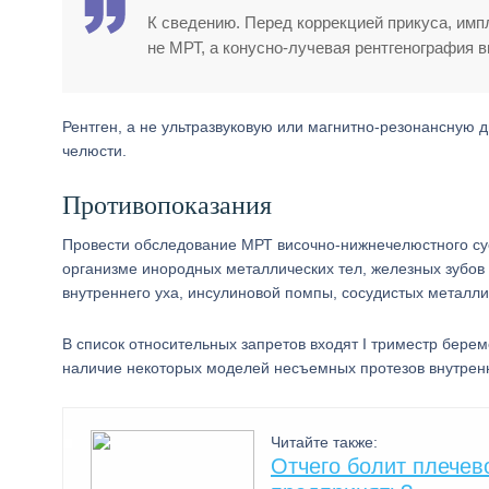
К сведению. Перед коррекцией прикуса, им
не МРТ, а конусно-лучевая рентгенография 
Рентген, а не ультразвуковую или магнитно-резонансную 
челюсти.
Противопоказания
Провести обследование МРТ височно-нижнечелюстного су
организме инородных металлических тел, железных зубов 
внутреннего уха, инсулиновой помпы, сосудистых металли
В список относительных запретов входят I триместр бере
наличие некоторых моделей несъемных протезов внутренн
Читайте также:
Отчего болит плечево