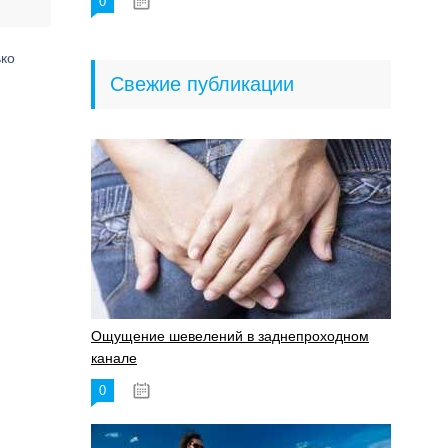
0
18.06.2023
ько
Свежие публикации
Ощущение шевелений в заднепроходном
канале
0
17.11.2023