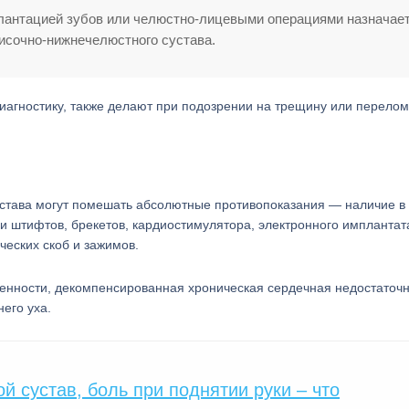
плантацией зубов или челюстно-лицевыми операциями назначае
височно-нижнечелюстного сустава.
диагностику, также делают при подозрении на трещину или перелом
става могут помешать абсолютные противопоказания — наличие в
и штифтов, брекетов, кардиостимулятора, электронного имплантат
ческих скоб и зажимов.
менности, декомпенсированная хроническая сердечная недостаточн
его уха.
й сустав, боль при поднятии руки – что