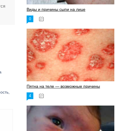
тся
Виды и причины сыпи на лице
0
17.06.2023
а
Пятна на теле — возможные причины
ость,
4
18.06.2023