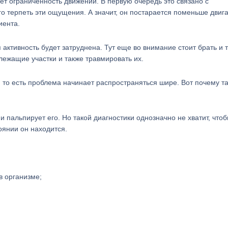
ет ограниченность движений. В первую очередь это связано с
 терпеть эти ощущения. А значит, он постарается поменьше двига
иента.
 активность будет затруднена. Тут еще во внимание стоит брать и т
лежащие участки и также травмировать их.
, то есть проблема начинает распространяться шире. Вот почему т
и пальпирует его. Но такой диагностики однозначно не хватит, что
оянии он находится.
в организме;