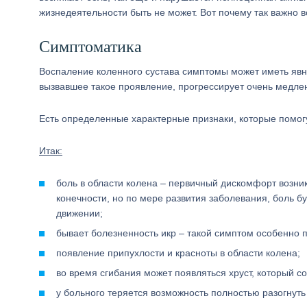
жизнедеятельности быть не может. Вот почему так важно 
Симптоматика
Воспаление коленного сустава симптомы может иметь явны
вызвавшее такое проявление, прогрессирует очень медленн
Есть определенные характерные признаки, которые помогут 
Итак:
боль в области колена – первичный дискомфорт возник
конечности, но по мере развития заболевания, боль б
движении;
бывает болезненность икр – такой симптом особенно п
появление припухлости и красноты в области колена;
во время сгибания может появляться хруст, который с
у больного теряется возможность полностью разогнуть 