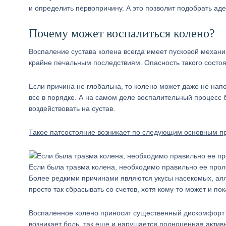
и определить первопричину. А это позволит подобрать ад
Почему может воспалиться колено?
Воспаление сустава колена всегда имеет пусковой механи
крайне печальным последствиям. Опасность такого состоян
Если причина не глобальна, то колено может даже не напом
все в порядке. А на самом деле воспалительный процесс
воздействовать на сустав.
Такое патсостояние возникает по следующим основным п
Если была травма колена, необходимо правильно ее прол
Более редкими причинами являются укусы насекомых, ал
просто так сбрасывать со счетов, хотя кому-то может и по
Воспаленное колено приносит существенный дискомфорт в 
возникает боль, так еще и нарушается полноценная активн