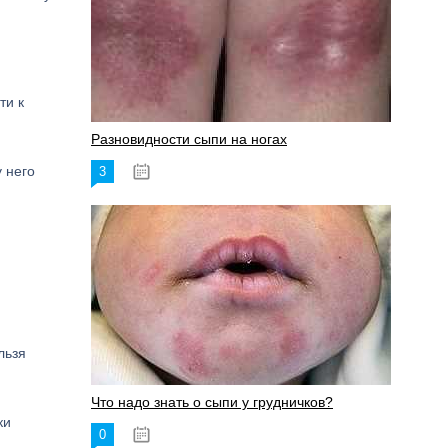
ти к
Разновидности сыпи на ногах
у него
3
17.06.2023
льзя
Что надо знать о сыпи у грудничков?
ки
0
15.06.2023