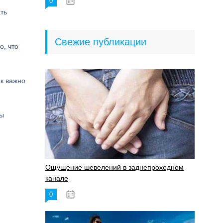
0
18.06.2023
ть
Свежие публикации
о, что
ак важно
бы
Ощущение шевелений в заднепроходном
канале
0
17.11.2023