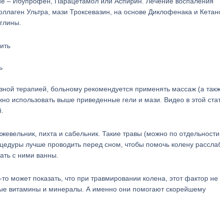
е – Ибупрофен, Парацетамол или Аспирин. Лечение воспаления
оллаген Ультра, мази Троксевазин, на основе Диклофенака и Кетан
 глины.
ь
зной терапией, больному рекомендуется применять массаж (а так
но использовать выше приведенные гели и мази. Видео в этой ста
.
вельник, пихта и сабельник. Такие травы (можно по отдельности
оцедуры лучше проводить перед сном, чтобы помочь колену рассла
ать с ними ванны.
о может показать, что при травмировании колена, этот фактор не
ные витамины и минералы. А именно они помогают скорейшему