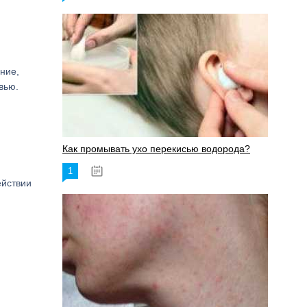
ние,
вью.
Как промывать ухо перекисью водорода?
1
08.03.2023
ействии