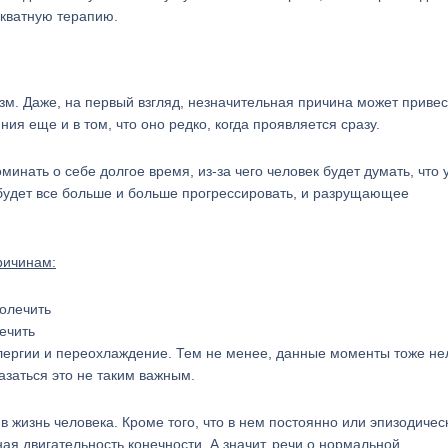
екватную терапию.
зм. Даже, на первый взгляд, незначительная причина может привес
ия еще и в том, что оно редко, когда проявляется сразу.
инать о себе долгое время, из-за чего человек будет думать, что 
 будет все больше и больше прогрессировать, и разрущающее
ричинам:
ечить
лергии и переохлаждение. Тем не менее, данные моменты тоже не
казаться это не таким важным.
жизнь человека. Кроме того, что в нем постоянно или эпизодичес
ая двигательность конечности. А значит, речи о нормальной