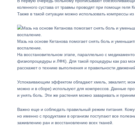
В первую очередь больному прописывают обезболивающи
коленного сустава от травмы проводят при помощи геля К
Также в такой ситуации можно использовать компрессы из
Мазь на основе Кетанова помогает снять боль и уменьшит
воспаление.
На восстановительном этапе, параллельно с медикаменто
физиопроцедуры и ЛФК). Для такой процедуры как раз мож
расскажет о технике выполнения и правильности движений
Успокаивающим эффектом обладают хмель, эвкалипт, можже
можно и в сборе) используют для компрессов. Данные пр
и унять боль. Эти же растения можно заваривать и приним
Важно еще и соблюдать правильный режим питания. Кому-т
но именно с продуктами в организм поступают все полез
заживлению ран и восстановлению всех тканей.