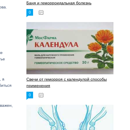
Баня и геморроидальная болезнь
ова.
0
17.11.2023
же
тье
, а
Свечи от геморроя с календулой способы
биться
применения
0
17.11.2023
 важен,