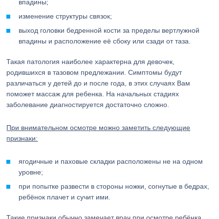
впадины;
изменение структуры связок;
выход головки бедренной кости за пределы вертлужной
впадины и расположение её сбоку или сзади от таза.
Такая патология наиболее характерна для девочек,
родившихся в тазовом предлежании. Симптомы будут
различаться у детей до и после года, в этих случаях Вам
поможет массаж для ребенка. На начальных стадиях
заболевание диагностируется достаточно сложно.
При внимательном осмотре можно заметить следующие
признаки:
ягодичные и паховые складки расположены не на одном
уровне;
при попытке развести в стороны ножки, согнутые в бедрах,
ребёнок плачет и сучит ими.
Такие признаки обычно замечает врач при осмотре ребёнка.