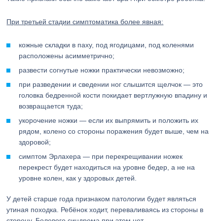
При третьей стадии симптоматика более явная:
кожные складки в паху, под ягодицами, под коленями
расположены асимметрично;
развести согнутые ножки практически невозможно;
при разведении и сведении ног слышится щелчок — это
головка бедренной кости покидает вертлужную впадину и
возвращается туда;
укорочение ножки — если их выпрямить и положить их
рядом, колено со стороны поражения будет выше, чем на
здоровой;
симптом Эрлахера — при перекрещивании ножек
перекрест будет находиться на уровне бедер, а не на
уровне колен, как у здоровых детей.
У детей старше года признаком патологии будет являться
утиная походка. Ребёнок ходит, переваливаясь из стороны в
сторону. Болевого синдрома при этом нет.