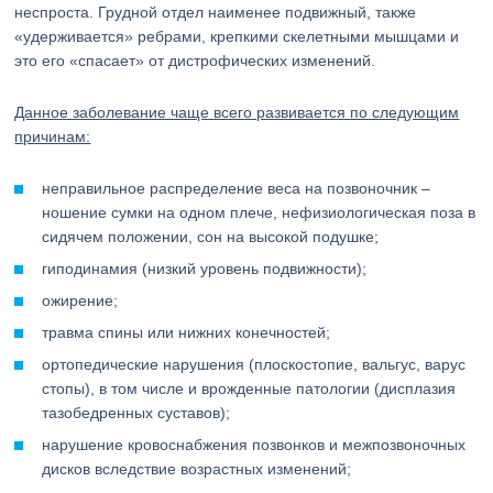
неспроста. Грудной отдел наименее подвижный, также
«удерживается» ребрами, крепкими скелетными мышцами и
это его «спасает» от дистрофических изменений.
Данное заболевание чаще всего развивается по следующим
причинам:
неправильное распределение веса на позвоночник –
ношение сумки на одном плече, нефизиологическая поза в
сидячем положении, сон на высокой подушке;
гиподинамия (низкий уровень подвижности);
ожирение;
травма спины или нижних конечностей;
ортопедические нарушения (плоскостопие, вальгус, варус
стопы), в том числе и врожденные патологии (дисплазия
тазобедренных суставов);
нарушение кровоснабжения позвонков и межпозвоночных
дисков вследствие возрастных изменений;