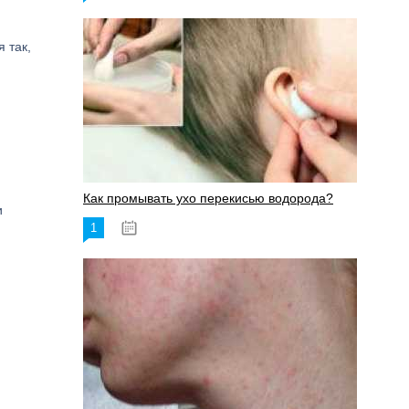
 так,
Как промывать ухо перекисью водорода?
и
1
08.03.2023