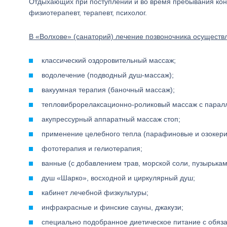
Отдыхающих при поступлении и во время пребывания конс
физиотерапевт, терапевт, психолог.
В «Волхове» (санаторий) лечение позвоночника осущест
классический оздоровительный массаж;
водолечение (подводный душ-массаж);
вакуумная терапия (баночный массаж);
тепловиброрелаксационно-роликовый массаж с пара
акупрессурный аппаратный массаж стоп;
применение целебного тепла (парафиновые и озокери
фототерапия и гелиотерапия;
ванные (с добавлением трав, морской соли, пузырьками 
душ «Шарко», восходной и циркулярный душ;
кабинет лечебной физкультуры;
инфракрасные и финские сауны, джакузи;
специально подобранное диетическое питание с обяз