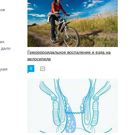
ное
ких
 дало
Геморрроидальное воспаление и езда на
велосипеде
0
дная
17.11.2023
.