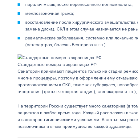
паралич мышц после перенесенного полиомиелита;
межпозвоночная грыжа;
восстановление после хирургического вмешательства н
замена диска), СКЛ в этом случае назначается не ран
ревматические заболевания, системно или локально п
(остеоартроз, болезнь Бехтерева и т.п.).
Стандартные номера в здравницах РФ
Санатории принимают пациентов только на стадии ремис
многие процедуры, поэтому в оформлении ему отказываю
противопоказанием к СКЛ, такие как туберкулез, новообр
гипертония (третья-четвертая стадия), стенокардия и т.п.
На территории России существует много санаториев (в то
пациентов в любое время года. Каждый расположен в эко
и санитарно-гигиеническими условиями. В статье мы рас
позвоночника и в чем преимущество каждой здравницы.