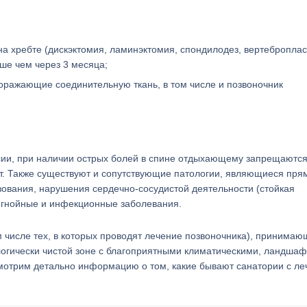
а хребте (дискэктомия, ламинэктомия, спондилодез, вертеброплас
ьше чем через 3 месяца;
оражающие соединительную ткань, в том числе и позвоночник
сии, при наличии острых болей в спине отдыхающему запрещаютс
т. Также существуют и сопутствующие патологии, являющиеся пр
азования, нарушения сердечно-сосудистой деятельности (стойкая
), гнойные и инфекционные заболевания.
м числе тех, в которых проводят лечение позвоночника), принимаю
логически чистой зоне с благоприятными климатическими, ландша
смотрим детально информацию о том, какие бывают санатории с л