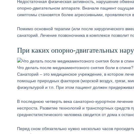
Недостаточная физическая активность, нарушение обмена 
опорно-двигательном аппарате. Вначале пациент ощущает
симптомы становятся более агрессивными, проявляются 
Помимо основной терапии (или после хирургического вме
санаторий. Лечение позвоночника в комплексе позволит по
При каких опорно-двигательных нар
Что делать после медикаментозного снятия боли в спине?
Санаторий – это медицинское учреждение, в котором ле
помощью природных факторов (морской воздух, грязи, ми
физкультурой и т.п. При этом пациент должен придержив
В последнюю четверть века санаторно-курортное лечение
неспроста. Развитие технологий и транспортных средств 
среднестатистического человека сводится от дома к остан
Перед сном обязательно нужно несколько часов просидет