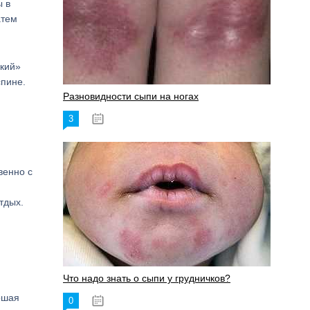
ы в
атем
ский»
спине.
Разновидности сыпи на ногах
3
17.06.2023
венно с
тдых.
Что надо знать о сыпи у грудничков?
ошая
0
15.06.2023