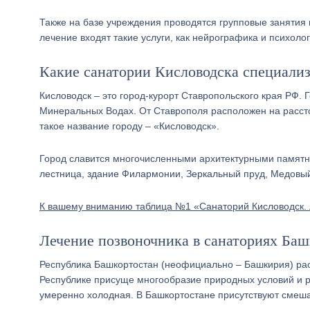
Также на базе учреждения проводятся групповые занятия п
лечение входят такие услуги, как нейрографика и психоло
Какие санатории Кисловодска специали
Кисловодск – это город-курорт Ставропольского края РФ. 
Минеральных Водах. От Ставрополя расположен на рассто
такое название городу – «Кисловодск».
Город славится многочисленными архитектурными памятн
лестница, здание Филармонии, Зеркальный пруд, Медовый
К вашему вниманию таблица №1 «Санаторий Кисловодск. 
Лечение позвоночника в санаториях Баш
Республика Башкортостан (неофициально – Башкирия) рас
Республике присуще многообразие природных условий и ре
умеренно холодная. В Башкортостане присутствуют смеша