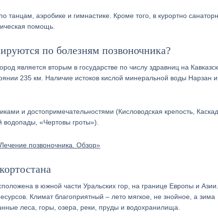
о танцам, аэробике и гимнастике. Кроме того, в курортно санатор
гическая помощь.
зируются по болезням позвоночника?
Город является вторым в государстве по числу здравниц на Кавказс
янии 235 км. Наличие истоков кислой минеральной воды Нарзан и
иками и достопримечательностями (Кисловодская крепость, Каска
 водопады, «Чертовы гроты»).
Лечение позвоночника. Обзор»
кортостана
положена в южной части Уральских гор, на границе Европы и Азии
сурсов. Климат благоприятный – лето мягкое, не знойное, а зима
нные леса, горы, озера, реки, пруды и водохранилища.