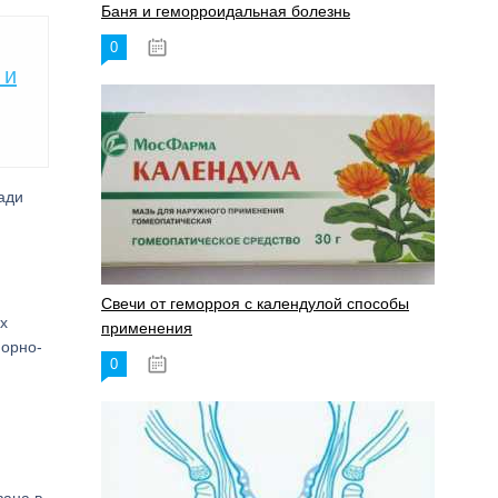
Баня и геморроидальная болезнь
0
17.11.2023
 и
ади
Свечи от геморроя с календулой способы
х
применения
порно-
0
17.11.2023