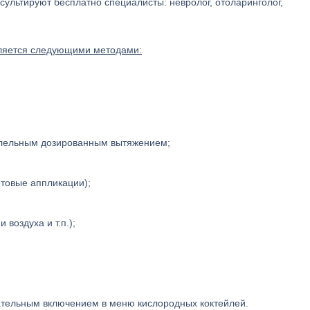
ультируют бесплатно специалисты: невролог, отоларинголог,
вляется следующими методами:
ллельным дозированным вытяжением;
товые аппликации);
воздуха и т.п.);
ательным включением в меню кислородных коктейлей.