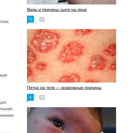
Виды и причины сыпи на лице
0
17.06.2023
тика,
я
ямым
Пятна на теле — возможные причины
4
18.06.2023
щих
фтными
ечением