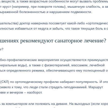
веществ, а также возрастные особенности могут вызвать проблем
 хруст (например, при повороте головы), мышечную слабость, а з
выраженной болезненностью и нарушением подвижности.
шательства) доктор наверняка посоветует какой-либо «ортопедиче
лностью избавиться от недуга и забыть, что такое тянущая боль в 
ушениях рекомендуют санаторное лечение?
чебно-профилактические мероприятия осуществляются преимущест
неральные воды), а также с физиотерапией, массажем, лечебной
аться определенного режима, обеспечивающего ему полноценный о
 (СКЛ) по ортопедическому профилю набирает популярность. И это
привело к тому, что люди стали страдать гиподинамией. Маршрут
овке и вечером – наоборот.
ь за компьютером или полежать на диване. На выходных (если хор