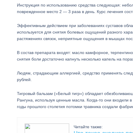
Инструкция по использованию средства следующая: небо
поврежденное место 2 — 3 раза в день. Курс лечения сос
Эффективным действием при заболеваниях суставов обл
используется для снятия болевых ощущений разного харак
растяжениях связок, неприятные ощущения в мышцах посл
В состав препарата входят: масло камфорное, терпентино
снятия боли достаточно капнуть несколько капель на пора
Людям, страдающим аллергией, средство применять следу
рублей.
Тигровый бальзам («Белый тигр») обладает обезболивающ
Рангуна, используя ценные масла. Когда-то они входили
годы прошлого столетия потомки травника создали фабрик
Читайте также: