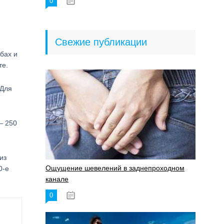
0
18.06.2023
Свежие публикации
бах и
те.
 Для
— 250
из
Ощущение шевелений в заднепроходном
0-е
канале
0
17.11.2023