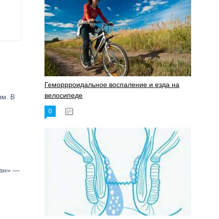
Геморрроидальное воспаление и езда на
велосипеде
вм. В
0
17.11.2023
кан» —