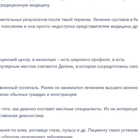
традиционную медицину.
ительных результатов после такой терапии. Лечение суставов в К
 поколение и она просто недоступна представителям медицины др
цинский центр, в несколько – есть широкого профиля, а есть
пулярным местом считается Далянь, в котором сосредоточены сан
военный госпиталь. Ранее он занимался лечением высшего военно
ерапии обычных граждан и иностранцев.
 того, как диагноз поставят местные специалисты. Их не интересуе
ственная диагностика.
ия по коже, роговице глаза, пульсу и др. Пациенту такое устано
им образом определяют заболевание.