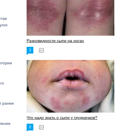
итае
угих
Разновидности сыпи на ногах
3
17.06.2023
атории
го
т ранее
Что надо знать о сыпи у грудничков?
вление
0
15.06.2023