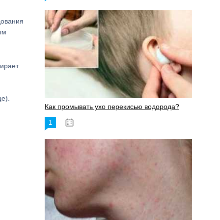
дования
ым
бирает
е).
Как промывать ухо перекисью водорода?
1
08.03.2023