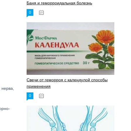
Баня и геморроидальная болезнь
0
17.11.2023
Свечи от геморроя с календулой способы
применения
 нерва,
0
17.11.2023
орно-