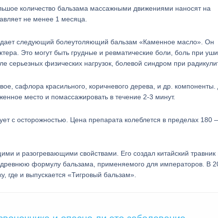
льшое количество бальзама массажными движениями наносят на
тавляет не менее 1 месяца.
адает следующий болеутоляющий бальзам «Каменное масло». Он
тера. Это могут быть грудные и ревматические боли, боль при уши
е серьезных физических нагрузок, болевой синдром при радикули
вое, сафлора красильного, коричневого дерева, и др. компоненты.
женное место и помассажировать в течение 2-3 минут.
ет с осторожностью. Цена препарата колеблется в пределах 180 
ими и разогревающими свойствами. Его создал китайский травник 
 в древнюю формулу бальзама, применяемого для императоров. В 2
у, где и выпускается «Тигровый бальзам».