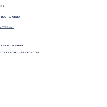
т воспаление
йствами:
ия в суставах;
и заживляющее свойства.