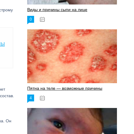
Виды и причины сыпи на лице
строму
0
17.06.2023
ны
Пятна на теле — возможные причины
нет
состав.
4
18.06.2023
ка. Он