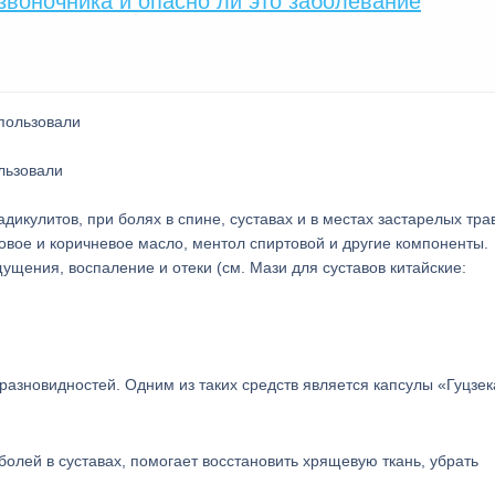
озвоночника и опасно ли это заболевание
льзовали
икулитов, при болях в спине, суставах и в местах застарелых тра
товое и коричневое масло, ментол спиртовой и другие компоненты.
щения, воспаление и отеки (см. Мази для суставов китайские:
 разновидностей. Одним из таких средств является капсулы «Гуцзе
олей в суставах, помогает восстановить хрящевую ткань, убрать