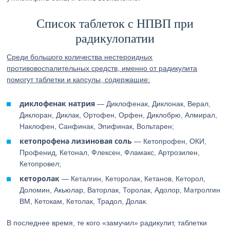
Список таблеток с НПВП при
радикулопатии
Среди большого количества нестероидных
противовоспалительных средств, именно от радикулита
помогут таблетки и капсулы, содержащие:
диклофенак натрия
— Диклофенак, Диклонак, Верал,
Диклоран, Диклак, Ортофен, Орфен, Диклобрю, Алмирал,
Наклофен, Санфинак, Эпифинак, Вольтарен;
кетопрофена лизиновая соль
— Кетопрофен, ОКИ,
Профенид, Кетонал, Флексен, Фламакс, Артрозилен,
Кетопровел;
кеторолак
— Кеталгин, Кеторолак, Кетанов, Кеторол,
Доломин, Акьюлар, Ваторлак, Торолак, Адолор, Матролгин
ВМ, Кетокам, Кетолак, Традол, Долак.
В последнее время, те кого «замучил» радикулит, таблетки