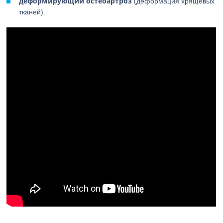
деформирующий остеоартроз
(деформация хрящевых
тканей).