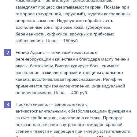
комбинации. Препятствует тромбообразованию,
замедляет процесс свертываемости крови. Показан при
геморрое (внутренний, наружный), вздутии воспаленных
аноректальных вен. Недопустимо обрабатывать
воспаленные зоны при раке кожи, туберкулезе,
беременности, сифилисе, вирусных и грибковых
заболеваниях. Цена — 150руб.
Релиф Адванс — отличный гемостатик с
регенерирующими качествами благодаря маслу печени
акулы, бензокаину. Быстро купирует боль, снимает
воспаление, заживляет эрозии и трещины анального
канала, восстанавливает кровоснабжение. Релиф не
применяется при гранулоцитопении, индивидуальной
непереносимости. Цена — 400 руб.
Прокто-гливенол – венопротектор с
антивовоспалительными, обезболивающими функциями
за счет трибенозида, лидокаина в составе. Препарат
показан для лечения внутреннего геморроя средней
степени тяжести и запрещён при гиперчувствительности,