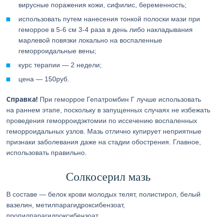
вирусные поражения кожи, сифилис, беременность;
использовать путем нанесения тонкой полоски мази при
геморрое в 5-6 см 3-4 раза в день либо накладывания
марлевой повязки локально на воспаленные
геморроидальные вены;
курс терапии — 2 недели;
цена — 150руб.
Справка!
При геморрое Гепатромбин Г лучше использовать
на раннем этапе, поскольку в запущенных случаях не избежать
проведения геморроидэктомии по иссечению воспаленных
геморроидальных узлов. Мазь отлично купирует неприятные
признаки заболевания даже на стадии обострения. Главное,
использовать правильно.
Солкосерил мазь
В составе — белок крови молодых телят, полистирол, белый
вазелин, метилпарагидроксибензоат,
пропилпарагидроксибензоат.