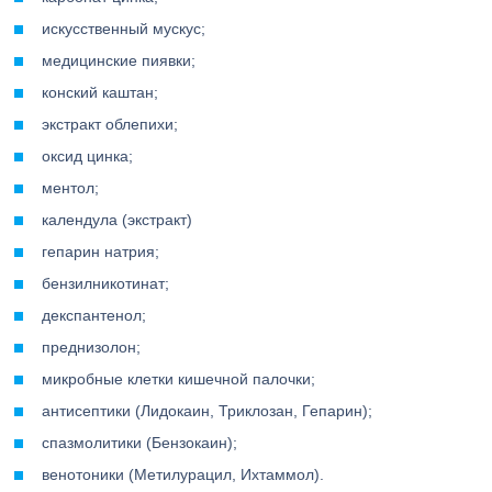
искусственный мускус;
медицинские пиявки;
конский каштан;
экстракт облепихи;
оксид цинка;
ментол;
календула (экстракт)
гепарин натрия;
бензилникотинат;
декспантенол;
преднизолон;
микробные клетки кишечной палочки;
антисептики (Лидокаин, Триклозан, Гепарин);
спазмолитики (Бензокаин);
венотоники (Метилурацил, Ихтаммол).