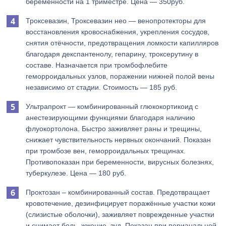
беременности на 1 триместре. Цена — 350руб.
Троксевазин, Троксевазин нео — венопротекторы для
восстановления кровоснабжения, укрепления сосудов,
снятия отёчности, предотвращения ломкости капилляров
благодаря декспантенолу, гепарину, троксерутину в
составе. Назначается при тромбофлебите
геморроидальных узлов, поражении нижней полой вены
независимо от стадии. Стоимость — 185 руб.
Ультрапрокт — комбинированный глюкокортикоид с
анестезирующими функциями благодаря наличию
флуокортолона. Быстро заживляет раны и трещины,
снижает чувствительность нервных окончаний. Показан
при тромбозе вен, геморроидальных трещинах.
Противопоказан при беременности, вирусных болезнях,
туберкулезе. Цена — 180 руб.
Проктозан – комбинированный состав. Предотвращает
кровотечение, дезинфицирует поражённые участки кожи
(слизистые оболочки), заживляет поврежденные участки
и снимает боль, жжение, зуд. Показан при перианальной