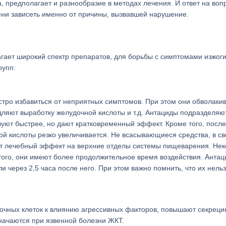
 предполагает и разнообразие в методах лечения. И ответ на воп
пени зависеть именно от причины, вызвавшей нарушение.
ет широкий спектр препаратов, для борьбы с симптомами изжоги
рупп:
тро избавиться от неприятных симптомов. При этом они обволаки
дляют выработку желудочной кислоты и т.д. Антациды подразделяю
ют быстрее, но дают кратковременный эффект. Кроме того, после
ой кислоты резко увеличивается. Не всасывающиеся средства, в с
ют лечебный эффект на верхние отделы системы пищеварения. Не
того, они имеют более продолжительное время воздействия. Анта
 через 2,5 часа после него. При этом важно помнить, что их нель
чных клеток к влиянию агрессивных факторов, повышают секрец
значаются при язвенной болезни ЖКТ.