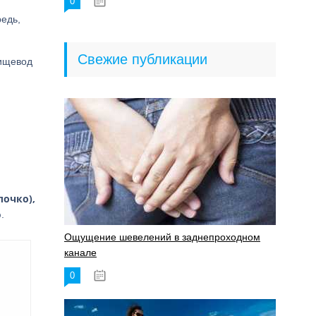
0
18.06.2023
едь,
Свежие публикации
пищевод
лочко),
.
Ощущение шевелений в заднепроходном
канале
0
17.11.2023