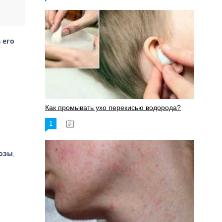
 его
Как промывать ухо перекисью водорода?
1
08.03.2023
нозы
,