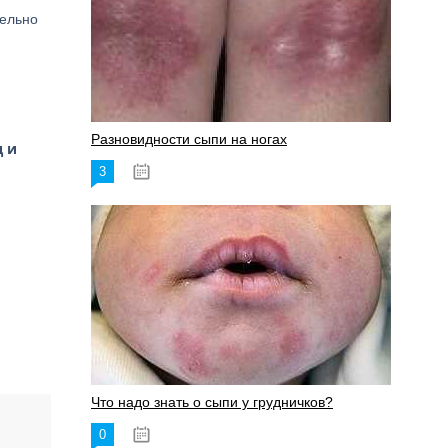
тельно
Разновидности сыпи на ногах
 и
3
17.06.2023
Что надо знать о сыпи у грудничков?
0
15.06.2023