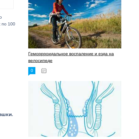
о
 по 100
Геморрроидальное воспаление и езда на
велосипеде
0
17.11.2023
машки.