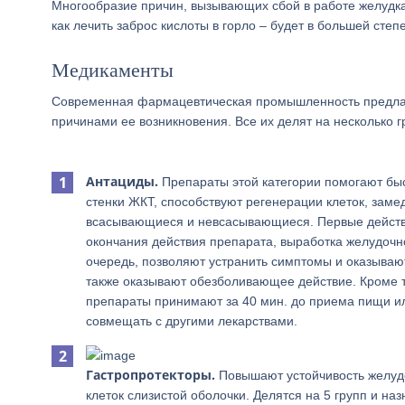
Многообразие причин, вызывающих сбой в работе желудка,
как лечить заброс кислоты в горло – будет в большей сте
Медикаменты
Современная фармацевтическая промышленность предлага
причинами ее возникновения. Все их делят на несколько г
Антациды.
Препараты этой категории помогают быс
стенки ЖКТ, способствуют регенерации клеток, заме
всасывающиеся и невсасывающиеся. Первые действу
окончания действия препарата, выработка желудочн
очередь, позволяют устранить симптомы и оказыва
также оказывают обезболивающее действие. Кроме 
препараты принимают за 40 мин. до приема пищи или
совмещать с другими лекарствами.
Гастропротекторы.
Повышают устойчивость желудо
клеток слизистой оболочки. Делятся на 5 групп и на