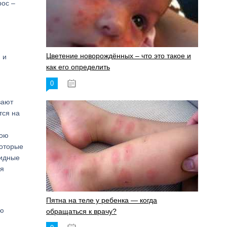
рос –
Цветение новорождённых – что это такое и
 и
как его определить
0
19.06.2023
вают
тся на
вою
которые
цидные
зя
Пятна на теле у ребенка — когда
ию
обращаться к врачу?