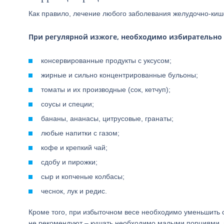
Как правило, лечение любого заболевания желудочно-кише
При регулярной изжоге, необходимо избирательно о
консервированные продукты с уксусом;
жирные и сильно концентрированные бульоны;
томаты и их производные (сок, кетчуп);
соусы и специи;
бананы, ананасы, цитрусовые, гранаты;
любые напитки с газом;
кофе и крепкий чай;
сдобу и пирожки;
сыр и копченые колбасы;
чеснок, лук и редис.
Кроме того, при избыточном весе необходимо уменьшить с
не рекомендуют – кушать необходимо малыми порциями, н