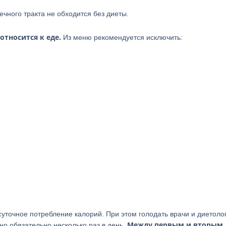
чного тракта не обходится без диеты.
тносится к еде.
Из меню рекомендуется исключить:
уточное потребление калорий. При этом голодать врачи и диетоло
Между первым и вторым
о обязательно несколько раз в день.