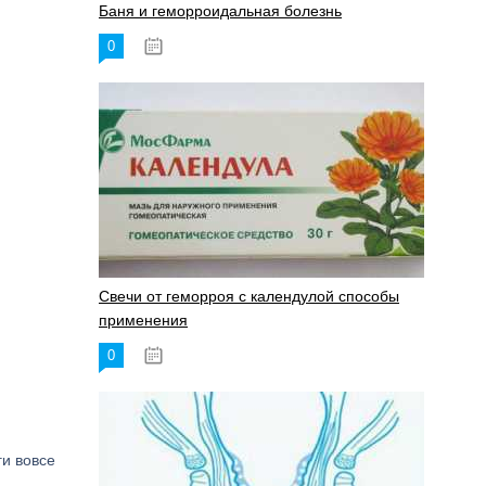
Баня и геморроидальная болезнь
0
17.11.2023
Свечи от геморроя с календулой способы
применения
0
17.11.2023
ги вовсе