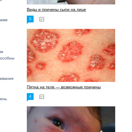
Виды и причины сыпи на лице
0
17.06.2023
акже
ли
пособны
шивания
Пятна на теле — возможные причины
4
18.06.2023
ень.
н