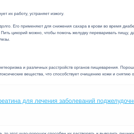
ет их работу, устраняет изжогу.
олго. Его применяют для снижения сахара в крови во время диабе
 Пить цикорий можно, чтобы помочь желудку переваривать пищу, д
лезы.
метеоризма и различных расстройств органов пищеварения. Порош
токсические вещества, что способствует очищению кожи и снятию о
реатина для лечения заболеваний поджелудочн
е, то этот чудо-порошок способен их растворять и выводить лишню