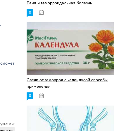
Баня и геморроидальная болезнь
0
17.11.2023
.
 сможет
Свечи от геморроя с календулой способы
применения
0
17.11.2023
рузьями:
править