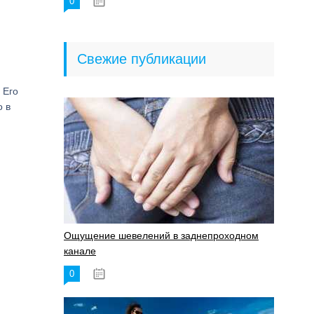
0
18.06.2023
Свежие публикации
 Его
о в
Ощущение шевелений в заднепроходном
канале
0
17.11.2023