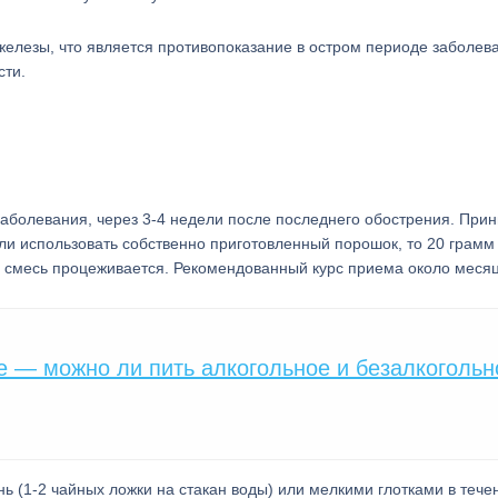
железы, что является противопоказание в остром периоде заболев
сти.
аболевания, через 3-4 недели после последнего обострения. При
сли использовать собственно приготовленный порошок, то 20 грамм
я смесь процеживается. Рекомендованный курс приема около месяц
е — можно ли пить алкогольное и безалкогольн
ь (1-2 чайных ложки на стакан воды) или мелкими глотками в тече