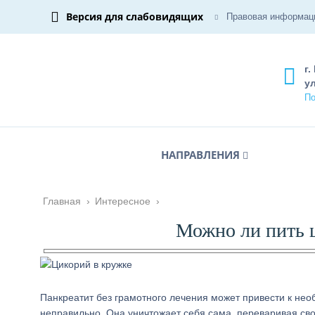
Версия для слабовидящих
Правовая информац
г.
ул
По
НАПРАВЛЕНИЯ
Главная
›
Интересное
›
Можно ли пить 
Панкреатит без грамотного лечения может привести к не
неправильно. Она уничтожает себя сама, переваривая сво