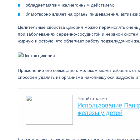
обладает мягким желчегонным действием;
благотворно влияет на органы пищеварения, активизиру
Целительные свойства цикория можно перечислять очень д
при заболеваниях сердечно-сосудистой и нервной систем.
жирную и острую, что облегчает работу поджелудочной же
Применение его совместно с молоком может избавить от 
способен удалять из организма накопившуюся жидкость и 
Читайте также:
Использование Панк
железы у детей
Его можно пить если присутствуют камни в желчном пузыр