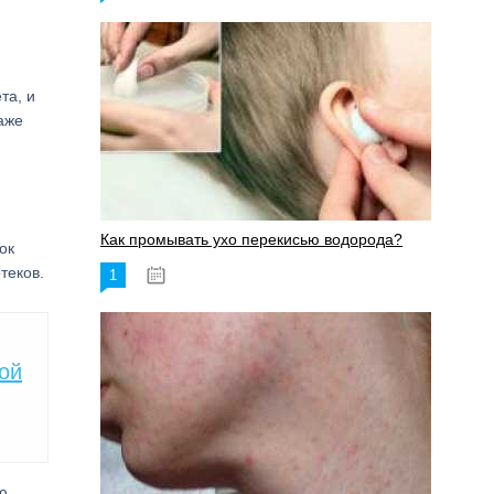
та, и
аже
Как промывать ухо перекисью водорода?
ок
теков.
1
08.03.2023
ой
ю