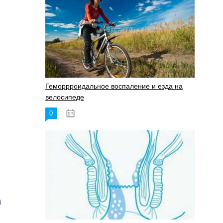
Геморрроидальное воспаление и езда на
велосипеде
0
17.11.2023
д