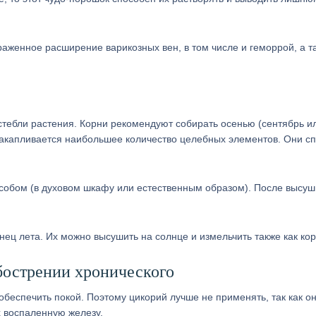
женное расширение варикозных вен, в том числе и геморрой, а т
стебли растения. Корни рекомендуют собирать осенью (сентябрь и
 накапливается наибольшее количество целебных элементов. Они с
обом (в духовом шкафу или естественным образом). После высу
онец лета. Их можно высушить на солнце и измельчить также как кор
бострении хронического
беспечить покой. Поэтому цикорий лучше не применять, так как о
 воспаленную железу.