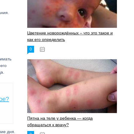
ания.
Цветение новорождённых – что это такое и
как его определить
0
19.06.2023
нимать
 его
а.
ое?
Пятна на теле у ребенка — когда
обращаться к врачу?
ние дня.