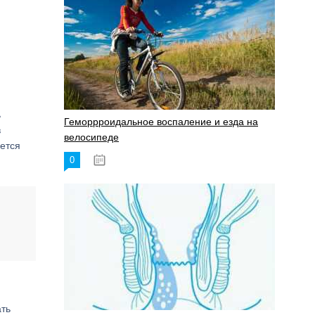
ь
Геморрроидальное воспаление и езда на
в
велосипеде
ется
0
17.11.2023
ать