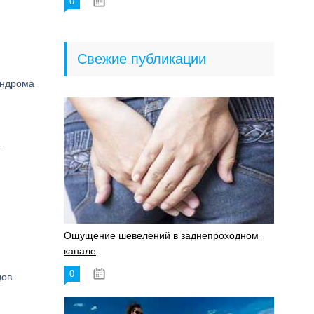
0
18.06.2023
Свежие публикации
индрома
т
Ощущение шевелений в заднепроходном
канале
0
17.11.2023
дов