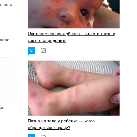
, но и
Цветение новорождённых – что это такое и
ак же
как его определить
0
19.06.2023
кое
Пятна на теле у ребенка — когда
обращаться к врачу?