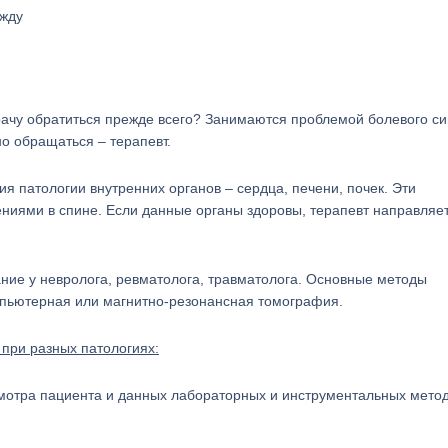
ежду
врачу обратиться прежде всего? Занимаются проблемой болевого с
но обращаться – терапевт.
 патологии внутренних органов – сердца, печени, почек. Эти
иями в спине. Если данные органы здоровы, терапевт направляе
ние у невролога, ревматолога, травматолога. Основные методы
омпьютерная или магнитно-резонансная томография.
при разных патологиях:
смотра пациента и данных лабораторных и инструментальных мето