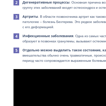
Дегенеративные процессы
. Основная причина во
группу этих заболеваний входят остеохондроз и осте
Артриты
. В области позвоночника артрит как тако
патологию – болезнь Бехтерева. Это редкое заболе
с его деформацией.
Инфекционные заболевания
. Одна из самых ча
образуют в позвонках гранулемы, вызывают остеоми
Отдельно можно выделить такое состояние, ка
вмешательства обычно очень травматичные, происх
период часто сопровождается выраженным болевым