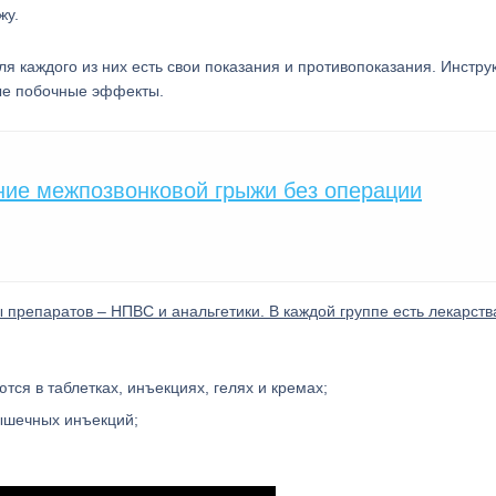
жу.
ля каждого из них есть свои показания и противопоказания. Инстру
ные побочные эффекты.
ние межпозвонковой грыжи без операции
репаратов – НПВС и анальгетики. В каждой группе есть лекарств
тся в таблетках, инъекциях, гелях и кремах;
ышечных инъекций;