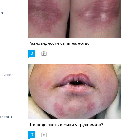
но
Разновидности сыпи на ногах
3
17.06.2023
ивычно
никает
Что надо знать о сыпи у грудничков?
0
15.06.2023