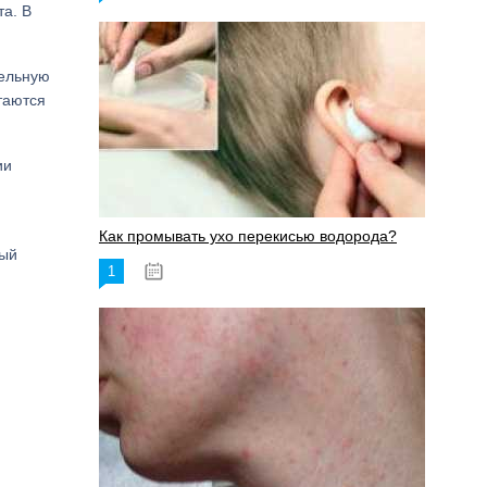
та. В
дельную
таются
ии
Как промывать ухо перекисью водорода?
ный
1
08.03.2023