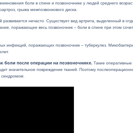
зникновения боли в спине и позвоночнике у людей среднего возрас
оартроз, грыжа межпозвонкового диска.
вой развивается нечасто. Существует вид артрита, выделенный в от
вание, поражающее весь позвоночник – боли в спине при этом соче
стых инфекций, поражающих позвоночник – туберкулез. Микобактер
елит.
к боли после операции на позвоночнике.
Такие оперативные
одит значительное повреждение тканей. Поэтому послеоперацион
 синдромом.