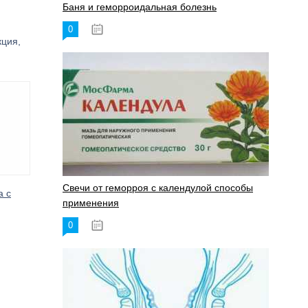
Баня и геморроидальная болезнь
0
17.11.2023
кция,
Свечи от геморроя с календулой способы
а с
применения
0
17.11.2023