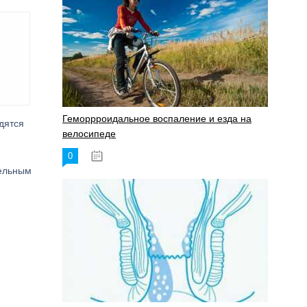
Геморрроидальное воспаление и езда на
дятся
велосипеде
0
17.11.2023
тельным