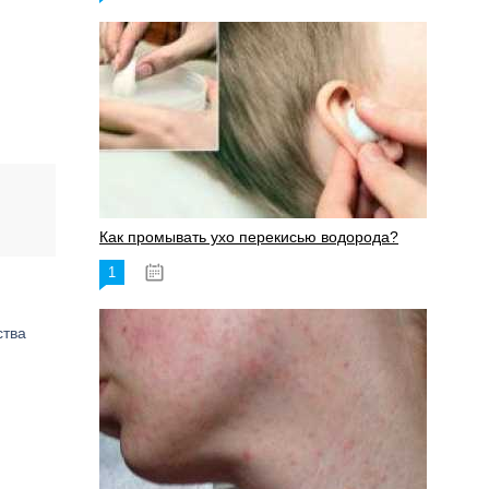
Как промывать ухо перекисью водорода?
1
08.03.2023
ства