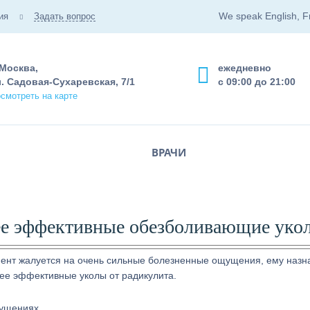
We speak English, F
ия
Задать вопрос
 Москва,
ежедневно
. Садовая-Сухаревская, 7/1
с 09:00 до 21:00
смотреть на карте
ВРАЧИ
лее эффективные обезболивающие уко
иент жалуется на очень сильные болезненные ощущения, ему назн
лее эффективные уколы от радикулита.