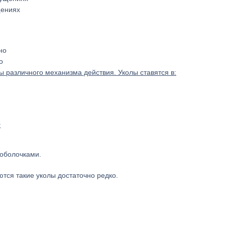
щениях
о
 различного механизма действия. Уколы ставятся в:
;
оболочками.
ются такие уколы достаточно редко.