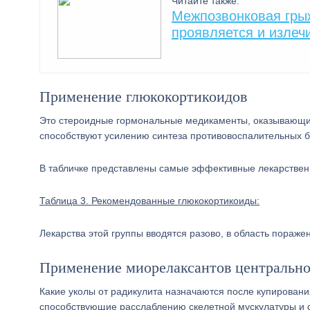
Читайте также:
Межпозвонковая грыж
проявляется и излеч
Применение глюкокортикоидов
Это стероидные гормональные медикаменты, оказывающие
способствуют усилению синтеза противовоспалительных б
В табличке представлены самые эффективные лекарственн
Таблица 3. Рекомендованные глюкокортикоиды:
Лекарства этой группы вводятся разово, в область пора
Применение миорелаксантов центрально
Какие уколы от радикулита назначаются после купирован
способствующие расслаблению скелетной мускулатуры и 