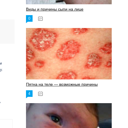
Виды и причины сыпи на лице
0
17.06.2023
и
у.
Пятна на теле — возможные причины
4
18.06.2023
у