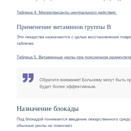
Таблица 4. Миорелаксанты центрального действия:
Применение витаминов группы B
Эти лекарства назначаются с целью восстановления пов
табличке.
Таблица 5. Витаминные уколы при поясничном радикулите
Обратите внимание! Больному могут быть п
будет более эффективным.
Назначение блокады
Под блокадой понимается введение лекарственного средств
обычные уколы не помогают.